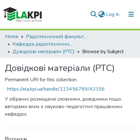
(current)
Log In
Communities & Collections
Home
Радіотехнічний факультет (РТФ)
Кафедра радіотехнічних систем (РТС)
All of DSpace
Довідкові матеріали (РТС)
Browse by Subject
Довідкові матеріали (РТС)
Permanent URI for this collection
https://ela.kpi.ua/handle/123456789/43356
У зібранні розміщено словники, довідники тощо,
авторами яких є науково-педагогічні працівники
кафедри.
Browse