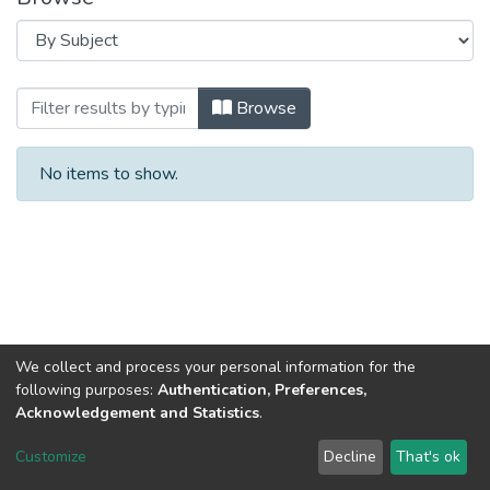
Browsing Довідкові матеріали (РТС) by
Browse
No items to show.
We collect and process your personal information for the
following purposes:
Authentication, Preferences,
Acknowledgement and Statistics
.
DSpace software
copyright © 2002-2026
LYRASIS
Customize
Decline
That's ok
Cookie settings
Send Feedback