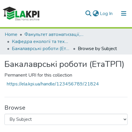
(current)
Log In
Communities & Collections
Home
Факультет автоматизації, промислової інженерії та екології (ФАПІЕ)
Кафедра екології та технології рослинних полімерів (ЕтаТРП)
All of DSpace
Бакалаврські роботи (ЕтаТРП)
Browse by Subject
Бакалаврські роботи (ЕтаТРП)
Permanent URI for this collection
https://ela.kpi.ua/handle/123456789/21824
Browse