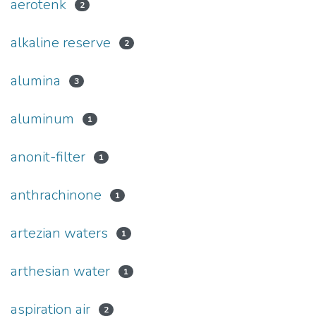
aerotenk
2
alkaline reserve
2
alumina
3
aluminum
1
anonit-filter
1
anthrachinone
1
artezian waters
1
arthesian water
1
aspiration air
2