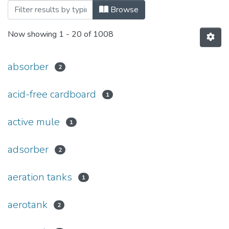
Browsing Бакалаврські роботи (ЕтаТРП)
Browse
Now showing
1 - 20 of 1008
absorber
2
acid-free cardboard
1
active mule
1
adsorber
2
aeration tanks
1
aerotank
2