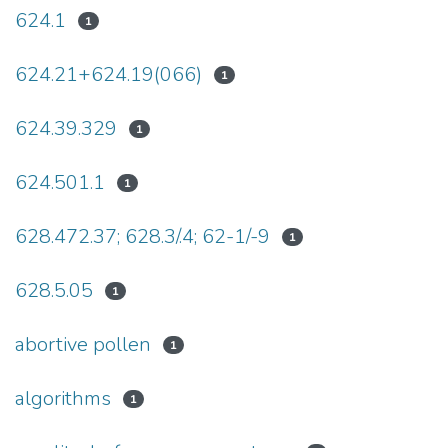
624.1
1
624.21+624.19(066)
1
624.39.329
1
624.501.1
1
628.472.37; 628.3/.4; 62-1/-9
1
628.5.05
1
abortive pollen
1
algorithms
1