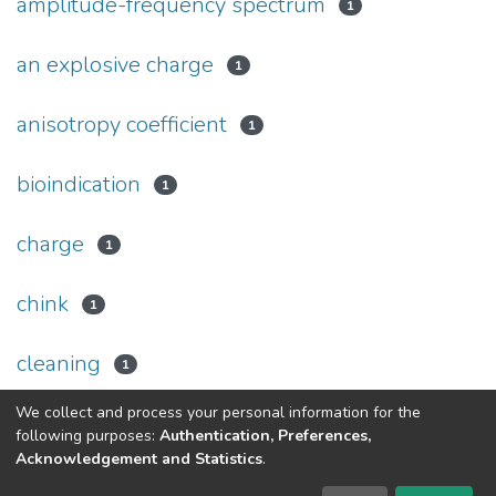
amplitude-frequency spectrum
1
an explosive charge
1
anisotropy coefficient
1
bioindication
1
charge
1
chink
1
cleaning
1
We collect and process your personal information for the
(current)
«
1
2
3
4
5
...
11
»
following purposes:
Authentication, Preferences,
Acknowledgement and Statistics
.