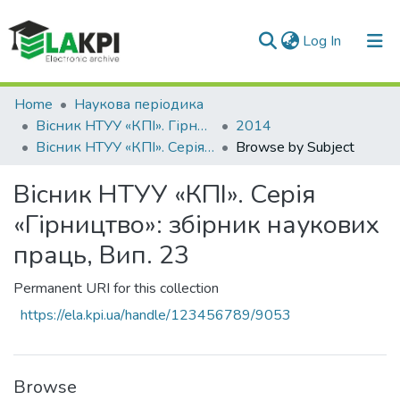
(current)
Log In
Communities & Collections
Home
Наукова періодика
Вісник НТУУ «КПІ». Гірництво
2014
All of DSpace
Вісник НТУУ «КПІ». Серія «Гірництво»: збірник наукових праць, Вип. 23
Browse by Subject
Вісник НТУУ «КПІ». Серія
«Гірництво»: збірник наукових
праць, Вип. 23
Permanent URI for this collection
https://ela.kpi.ua/handle/123456789/9053
Browse