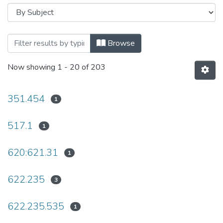
Browsing Вісник НТУУ «КПІ». Серія «Гір
Browse
Now showing
1 - 20 of 203
351.454
1
517.1
1
620:621.31
1
622.235
3
622.235.535
1