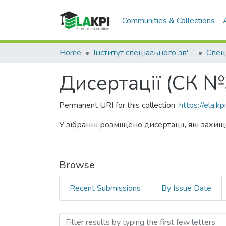
Communities & Collections
Home
Інститут спеціального зв'язку та захисту інформації (ІСЗЗІ)
Спец
Дисертації (СК №
Permanent URI for this collection
https://ela.
У зібранні розміщено дисертації, які зах
Browse
Recent Submissions
By Issue Date
Browsing Дисертації (СК 