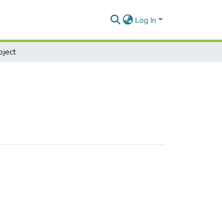
Log In
bject