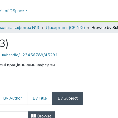
All of DSpace
іальна кафедра №3
Дисертації (СК №3)
Browse by Su
3)
kpi.ua/handle/123456789/45291
ищені працівниками кафедри.
By Author
By Title
By Subject
№3) by Subject
Browse