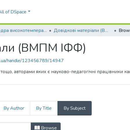
All of DSpace
Кафедра високотемпературних матеріалів та порошкової металургії (ВМПМ ІФФ)
Довідкові матеріали (ВМПМ ІФФ)
Brow
іали (ВМПМ ІФФ)
kpi.ua/handle/123456789/14947
 тощо, авторами яких є науково-педагогічні працівники к
By Author
By Title
By Subject
ріали (ВМПМ ІФФ) by Subject
Browse