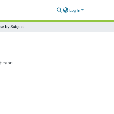
Log In
se by Subject
афедри.