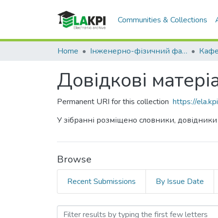
Communities & Collections
Home
Інженерно-фізичний факультет (ІФФ)
Довідкові матер
Permanent URI for this collection
https://ela.
У зібранні розміщено словники, довідники
Browse
Recent Submissions
By Issue Date
Browsing Довідкові мате