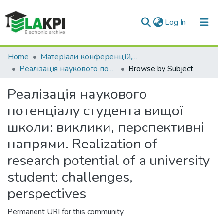
(current)
Log In
Communities & Collections
Home
Матеріали конференцій, семінарів і т.п.
Реалізація наукового потенціалу студента вищої школи: виклики, перспективні напрями. Realization of research potential of a university student: challenges, perspectives
Browse by Subject
All of DSpace
Реалізація наукового
потенціалу студента вищої
школи: виклики, перспективні
напрями. Realization of
research potential of a university
student: challenges,
perspectives
Permanent URI for this community