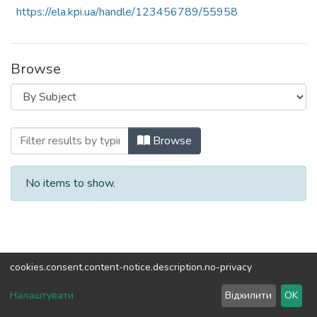
https://ela.kpi.ua/handle/123456789/55958
Browse
Browsing Реалізація наукового потенціал
Browse
No items to show.
cookies.consent.content-notice.description.no-privacy
DSpace software
copyright © 2002-2026
LYRASIS
Налаштувати
Відхилити
OK
Cookie settings
Send Feedback