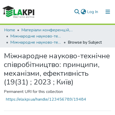
(current)
Log In
Communities & Collections
Home
Матеріали конференцій, семінарів і т.п.
Міжнародне науково-технічне співробітництво: принципи, механізми, ефективність
All of DSpace
Міжнародне науково-технічне співробітництво: принципи, механізми, ефективність (19(31) ; 2023 ; Київ)
Browse by Subject
Міжнародне науково-технічне
співробітництво: принципи,
механізми, ефективність
(19(31) ; 2023 ; Київ)
Permanent URI for this collection
https://ela.kpi.ua/handle/123456789/19484