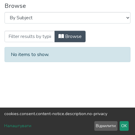
Browse
Browsing Міжнародне науково-технічне 
Browse
No items to show.
cookies.consent.content-notice.description.no-privacy
DSpace software
copyright © 2002-2026
LYRASIS
Налаштувати
Відхилити
OK
Cookie settings
Send Feedback