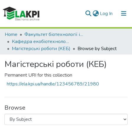
(current)
Log In
Communities & Collections
Home
Факультет біотехнології і біотехніки (ФБТ)
Кафедра екобіотехнології та біоенергетики (КЕБ)
All of DSpace
Магістерські роботи (КЕБ)
Browse by Subject
Магістерські роботи (КЕБ)
Permanent URI for this collection
https://ela.kpi.ua/handle/123456789/21980
Browse