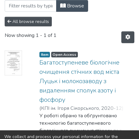
Browsing Магістерські роботи (КЕБ) by S
Browse
All browse results
Now showing
1 - 1 of 1
Item
Open Access
Багатоступеневе біологічне
очищення стічних вод міста
Луцьк і молокозаводу з
видаленням сполук азоту і
фосфору
(
КПІ ім. Ігоря Сікорського
,
2020-12
)
Александрович, Ірина Володимирівна
У роботі обрано та обґрунтовано
;
Саблій, Лариса Андріївна
технологію багатоступеневого
біологічного очищення стічних вод
We collect and process your personal information for the
міста Луцьк та молокозаводу з
Show more