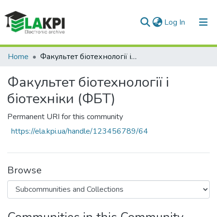
(current)
Log In
Communities & Collections
Home
Факультет біотехнології і біотехніки (ФБТ)
All of DSpace
Факультет біотехнології і
Statistics
біотехніки (ФБТ)
Permanent URI for this community
https://ela.kpi.ua/handle/123456789/64
Browse