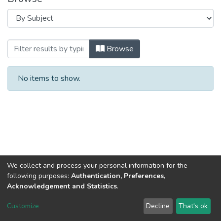
Browsing Довідкові матеріали (ТАЕ) by
Browse
No items to show.
We collect and process your personal information for the
following purposes:
Authentication, Preferences,
Acknowledgement and Statistics
.
DSpace software
copyright © 2002-2026
LYRASIS
Customize
Decline
That's ok
Cookie settings
Send Feedback