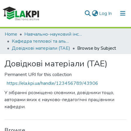
(current)
Log In
Communities & Collections
Home
Навчально-науковий інститут атомної та теплової енергетики (НН ІАТЕ)
Кафедра теплової та альтернативної енергетики (ТАЕ)
All of DSpace
Довідкові матеріали (ТАЕ)
Browse by Subject
Довідкові матеріали (ТАЕ)
Permanent URI for this collection
https://ela.kpi.ua/handle/123456789/43906
У зібранні розміщено словники, довідники тощо,
авторами яких є науково-педагогічні працівники
кафедри.
Browse