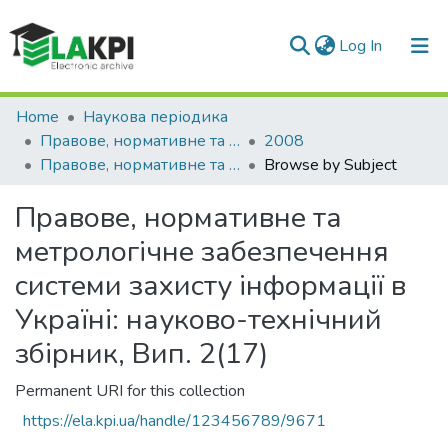
(current)
Log In
Communities & Collections
Home
Наукова періодика
Правове, нормативне та метрологічне забезпечення системи захисту інформації в Україні
2008
All of DSpace
Правове, нормативне та метрологічне забезпечення системи захисту інформації в Україні: науково-технічний збірник, Вип. 2(17)
Browse by Subject
Правове, нормативне та
метрологічне забезпечення
системи захисту інформації в
Україні: науково-технічний
збірник, Вип. 2(17)
Permanent URI for this collection
https://ela.kpi.ua/handle/123456789/9671