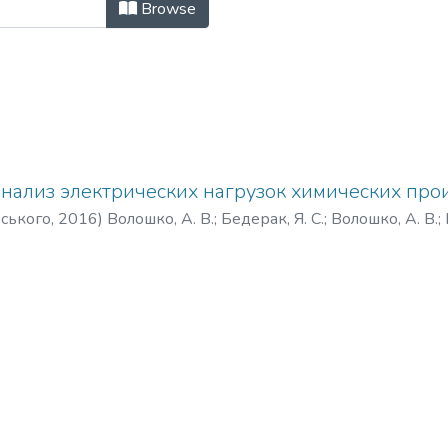
оміка, технології, екологія: наук
Browse
нализ электрических нагрузок химических про
рського
,
2016
)
Волошко, А. В.
;
Бедерак, Я. С.
;
Волошко, А. В.
;