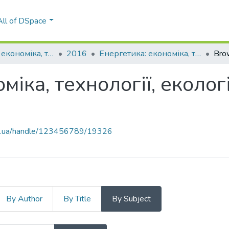
All of DSpace
Енергетика: економіка, технології, екологія
2016
Енергетика: економіка, технології, екологія: науковий журнал, № 4 (46)
Bro
міка, технології, еколог
kpi.ua/handle/123456789/19326
By Author
By Title
By Subject