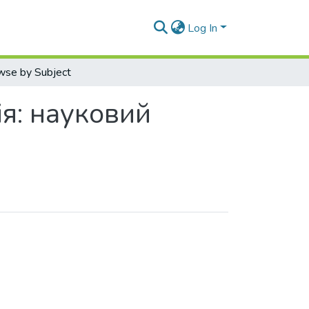
Log In
wse by Subject
ія: науковий