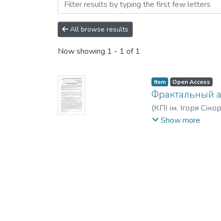
Browsing Енергетика: екон
All browse results
Now showing
1 - 1 of 1
Item
Open Access
Фрактальный а
(
КПІ ім. Ігоря Сіко
Bederak, Y.
Show more