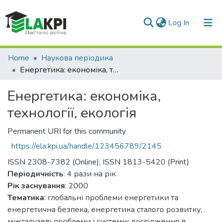
(current)
Log In
Communities & Collections
Home
Наукова періодика
Енергетика: економіка, технології, екологія
All of DSpace
Енергетика: економіка,
Statistics
технології, екологія
Permanent URI for this community
https://ela.kpi.ua/handle/123456789/2145
ISSN 2308-7382 (Online), ISSN 1813-5420 (Print)
Періодичність
: 4 рази на рік
Рік заснування
: 2000
Тематика
: глобальні проблеми енергетики та
енергетична безпека, енергетика сталого розвитку,
міжгалузеві проблеми і системні дослідження в