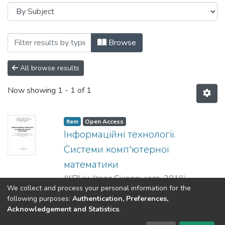
Browsing Кафедра оптичних та оптико-
Browse
All browse results
Now showing
1 - 1 of 1
Item
Open Access
Інформаційні технології.
Системи комп'ютерної
математики
(
КПІ ім. Ігоря Сікорського
,
2018
)
We collect and process your personal information for the
Кравченко, Ігор Володимирович
;
Show more
following purposes:
Authentication, Preferences,
Микитенко, Володимир Іванович
Acknowledgement and Statistics
.