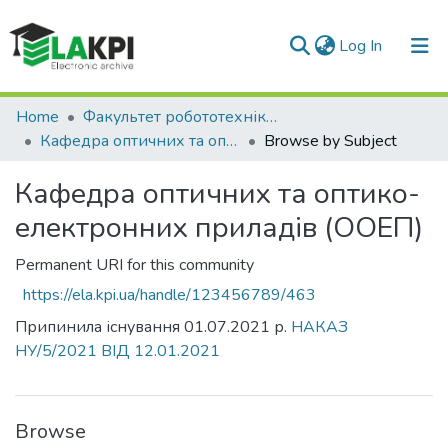
(current)
Log In
Communities & Collections
Home
Факультет робототехніки та приладобудування (ФРП)
Кафедра оптичних та оптико-електронних приладів (ООЕП)
Browse by Subject
All of DSpace
Кафедра оптичних та оптико-
електронних приладів (ООЕП)
Permanent URI for this community
https://ela.kpi.ua/handle/123456789/463
Припинила існування 01.07.2021 р.
НАКАЗ
НУ/5/2021 ВІД 12.01.2021
Browse