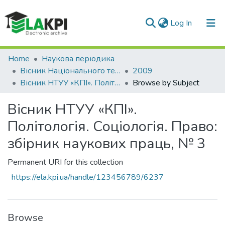
(current)
Log In
Communities & Collections
Home
Наукова періодика
Вісник Національного технічного університету України «Київський політехнічний інститут». Політологія. Соціологія. Право
2009
All of DSpace
Вісник НТУУ «КПІ». Політологія. Соціологія. Право: збірник наукових праць, № 3
Browse by Subject
Вісник НТУУ «КПІ».
Політологія. Соціологія. Право:
збірник наукових праць, № 3
Permanent URI for this collection
https://ela.kpi.ua/handle/123456789/6237
Browse