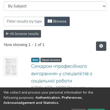
Browsing Вісник НТУУ «КПІ». Політологі
Browse
All browse results
Now showing
1 - 1 of 1
Item
Open Access
Синдром «професійного
вигорання» у спеціалістів з
соціальної роботи
(
НТУУ «КПІ»
,
2009
)
Романовська, О. В.
;
We collect and process your personal information for the
Спано, А. В.
;
Romanovska, O. V.
;
Spano, A.
Show more
following purposes:
Authentication, Preferences,
V.
;
Романовская, Е. В.
;
Спано, А. В.
Acknowledgement and Statistics
.