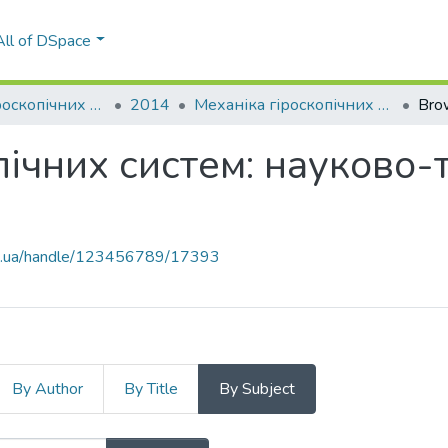
All of DSpace
Механіка гіроскопічних систем
2014
Механіка гіроскопічних систем: науково-технічний збірник, Вип. 28
Bro
ічних систем: науково-т
kpi.ua/handle/123456789/17393
By Author
By Title
By Subject