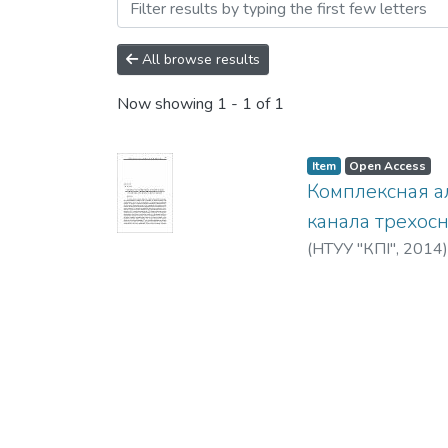
Browsing Механіка гіроск
All browse results
Now showing
1 - 1 of 1
Item
Open Access
Комплексная а
канала трехос
(
НТУУ "КПІ"
,
2014