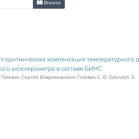
опічних систем: науково-технічний 
Browse
лгоритмическая компенсация температурного 
ного акселерометра в составе БИНС
)
Головач, Сергей Владимирович
;
Головач, С. В.
;
Golovach, S.