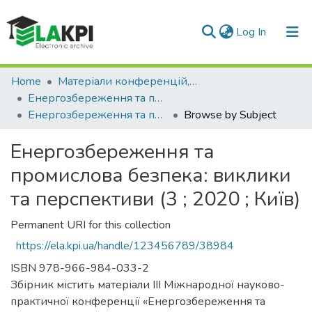
(current)
Log In
Communities & Collections
Home
Матеріали конференцій, семінарів і т.п.
Енергозбереження та промислова безпека: виклики та перспективи
All of DSpace
Енергозбереження та промислова безпека: виклики та перспективи (3 ; 2020 ; Київ)
Browse by Subject
Енергозбереження та
промислова безпека: виклики
та перспективи (3 ; 2020 ; Київ)
Permanent URI for this collection
https://ela.kpi.ua/handle/123456789/38984
ISBN 978-966-984-033-2
Збірник містить матеріали III Міжнародної науково-
практичної конференції «Енергозбереження та