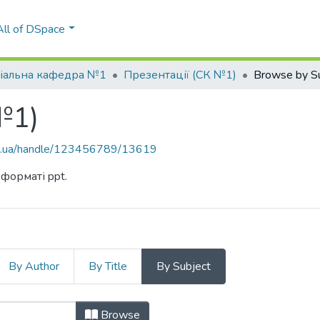
All of DSpace
іальна кафедра №1
Презентації (СК №1)
Browse by S
№1)
kpi.ua/handle/123456789/13619
 форматі ppt.
By Author
By Title
By Subject
 №1) by Subject
Browse