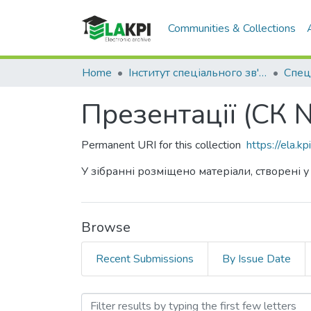
Communities & Collections
Home
Інститут спеціального зв'язку та захисту інформації (ІСЗЗІ)
Спец
Презентації (СК 
Permanent URI for this collection
https://ela.
У зібранні розміщено матеріали, створені у
Browse
Recent Submissions
By Issue Date
Browsing Презентації (СК