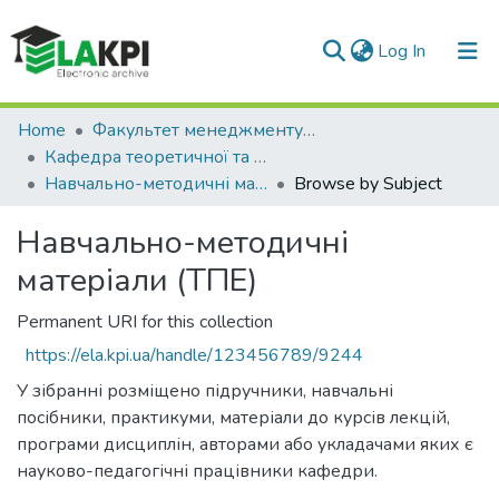
(current)
Log In
Communities & Collections
Home
Факультет менеджменту та маркетингу (ФММ)
Кафедра теоретичної та прикладної економіки (ТПЕ)
All of DSpace
Навчально-методичні матеріали (ТПЕ)
Browse by Subject
Навчально-методичні
матеріали (ТПЕ)
Permanent URI for this collection
https://ela.kpi.ua/handle/123456789/9244
У зібранні розміщено підручники, навчальні
посібники, практикуми, матеріали до курсів лекцій,
програми дисциплін, авторами або укладачами яких є
науково-педагогічні працівники кафедри.