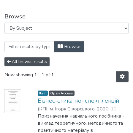
Browse
Browsing Навчально-методичні матеріа
Browse
All browse results
Now showing
1 - 1 of 1
Item
Open Access
Бізнес-етика: конспект лекцій
(
КПІ ім. Ігоря Сікорського
,
2020-12-15
)
Дученко, Марина Михайлівна
Призначення навчального посібника -
;
Шевчук,
Олена Анатоліївна
виклад теоретичного, методичного та
практичного матеріалу в