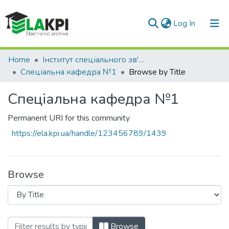
(current)
Log In
Communities & Collections
Home
Інститут спеціального зв'язку та захисту інформації (ІСЗЗІ)
Спеціальна кафедра №1
Browse by Title
All of DSpace
Спеціальна кафедра №1
Permanent URI for this community
https://ela.kpi.ua/handle/123456789/1439
Browse
Browsing Спеціальна кафедра №1 by Ti
Browse