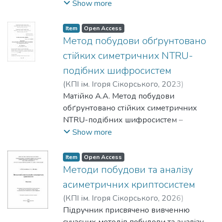
криптосистеми та методи їх
Show more
Кiбербезпека та захист iнформацiї.
криптоаналізу, розглянуто основні
алгоритми симетричної та асиметричної
Item
Open Access
криптографії, приділено увагу
Метод побудови обґрунтовано
національним стандартам
стійких симетричних NTRU-
криптографічного захисту інформації.
подібних шифросистем
Посібник призначений для підготовки
(
КПІ ім. Ігоря Сікорського
,
2023
)
здобувачів першого (бакалаврського)
Матійко, Александра Андріївна
Матійко А.А. Метод побудови
;
рівня вищої освіти спеціальності 125
Олексійчук, Антон Миколайович
обґрунтовано стійких симетричних
Кібербезпека та захист інформації.
NTRU-подібних шифросистем –
Кваліфікаційна наукова праця на
Show more
правах
рукопису.
Item
Open Access
Дисертація на здобуття наукового
Методи побудови та аналізу
ступеня доктора філософії з галузі
асиметричних криптосистем
знань 12 Інформаційні технології за
(
КПІ ім. Ігоря Сікорського
,
2026
)
спеціальністю 125 Кібербезпека. –
Олексійчук, Антон Миколайович
Підручник присвячено вивченню
;
Національний технічний університет