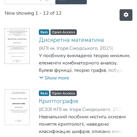
Now showing
1 - 12 of 12
Item
Open Access
Дискретна математика
(
КПІ ім. Ігоря Сікорського
,
2025
)
Кучинська, Наталія
У посiбнику викладено теорiю множин,
;
Матійко,
Александра
елементи комбiнаторного аналiзу,
;
Шолохов, Сергій
булевi функцiї, теорiю графiв, побудову
та функцiонування скiнченних
Show more
автоматiв та основи теорiї складностi.
Наведений теоретичний матерiал
Item
Open Access
проiлюстровано рiзноманiтними
Криптографія
прикладами, мiстить вправи для
(
ІСЗЗІ КПІ ім. Ігоря Сікорського
,
2023
)
перевiрки рiвня засвоєння матерiалу
Самойлов, Ігор
Навчальний посібник містить основні
;
Матійко, Александра
;
здобувачами. Посiбник призначений
Сторчак, Антон
поняття криптології, наведено
для здобувачiв освiтнього ступеня
класифікацію шифрів, описано класичні
бакалавра за спецiальнiстю 125