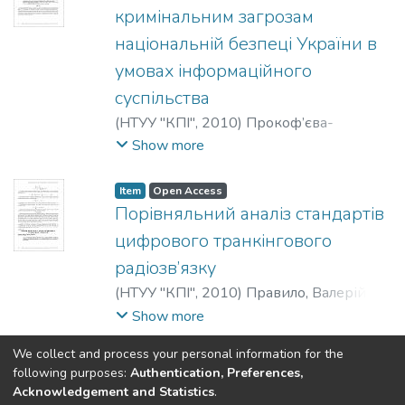
кримінальним загрозам
національній безпеці України в
умовах інформаційного
суспільства
(
НТУУ "КПІ"
,
2010
)
Прокоф’єва-
Янчиленко, Дарія
;
Prokof’eva-Yanchilenko,
Show more
Dariya
;
Прокофьева-Янчиленко, Дария
Item
Open Access
Порівняльний аналіз стандартів
цифрового транкінгового
радіозв’язку
(
НТУУ "КПІ"
,
2010
)
Правило, Валерій
;
Корчагіна, Наталія
;
Правило, Валерий
;
Show more
Корчагина, Наталья
;
Pravilo, Valeriy
;
We collect and process your personal information for the
Korchagina, Nataliya
(current)
«
1
2
»
following purposes:
Authentication, Preferences,
Acknowledgement and Statistics
.