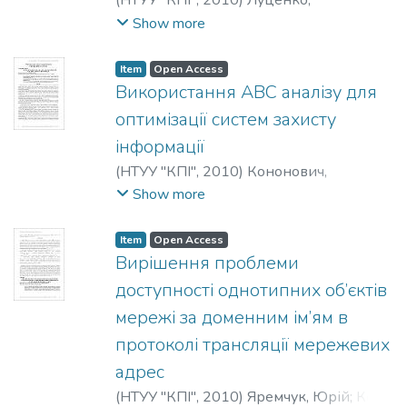
(
НТУУ "КПІ"
,
2010
)
Луценко,
Володимир
;
Худяков, Валерій
;
Луценко,
Show more
Владимир
;
Худяков, Валерий
;
Lutsenko,
Vladimir
;
Khudyakov, Valery
Item
Open Access
Використання ABC аналізу для
оптимізації систем захисту
інформації
(
НТУУ "КПІ"
,
2010
)
Кононович,
Володимир
;
Копитін, Юрій
;
Kononovich,
Show more
Vladimir
;
Kopytin, Yuri
;
Кононович,
Владимир
;
Копытин, Юрий
Item
Open Access
Вирішення проблеми
доступності однотипних об’єктів
мережі за доменним ім’ям в
протоколі трансляції мережевих
адрес
(
НТУУ "КПІ"
,
2010
)
Яремчук, Юрій
;
Кец,