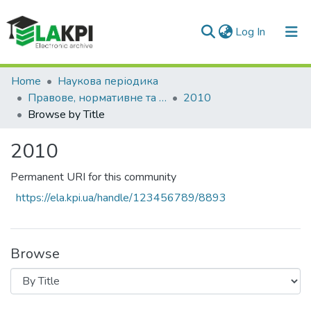
(current)
Log In
Communities & Collections
Home
Наукова періодика
Правове, нормативне та метрологічне забезпечення системи захисту інформації в Україні
2010
All of DSpace
Browse by Title
2010
Permanent URI for this community
https://ela.kpi.ua/handle/123456789/8893
Browse