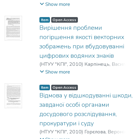
Дмитро
;
Ніколаєв, Євгеній
;
Іванішина,
Show more
Дар’я
;
Яремчук, Юрий
;
Кец, Дмитрий
;
Николаев, Евгений
;
Иванишина, Дарья
;
Item
Open Access
Yaremchuk, Yuriy
;
Kec, Dmytro
;
Nikolaev,
Вирішення проблеми
Eugene
;
Ivanishina, Daria
погіршення якості векторних
зображень при вбудовуванні
цифрових водяних знаків
(
НТУУ "КПІ"
,
2010
)
Карпінець, Василь
;
Яремчук, Юрій
;
Karpinets, Vasyl
;
Show more
Yaremchuk, Yuriy
;
Карпинец, Василий
;
Яремчук, Юрий
Item
Open Access
Відмова у відшкодуванні шкоди,
завданої особі органами
досудового розслідування,
прокуратури і суду
(
НТУУ "КПІ"
,
2010
)
Горєлова, Вероніка
;