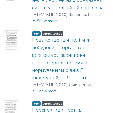
нелінійностей на формування
сигналу в нелінійній радіолокації
(
НТУУ "КПІ"
,
2010
)
Зінченко, Максим
;
Зіньковський, Юрій Францевич
;
Show more
Прокофьєв, Михайло
;
Zinchenko, Max
;
Zin'kovskiy, George
;
Prokof'ev, Michael
;
Item
Open Access
Зинченко, Максим
;
Зиньковский, Юрий
Нова концепція політики
Францевич
;
Прокофьев, Михаил
побудови та організації
архітектури захищеної
комп’ютерної системи з
нормуванням рівнів її
інформаційної безпеки
(
НТУУ "КПІ"
,
2010
)
Дмитренко,
Олександр
;
Dmitrenko, Alexander
;
Show more
Дмитренко, Александр
Item
Open Access
Перспективи протидії