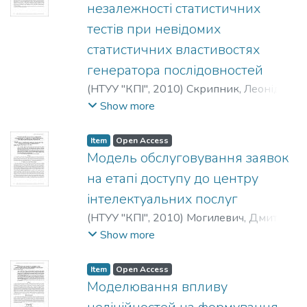
незалежності статистичних
тестів при невідомих
статистичних властивостях
генератора послідовностей
(
НТУУ "КПІ"
,
2010
)
Скрипник, Леонід
;
Ковальчук, Людмила
;
Бездітний, Віктор
;
Show more
Skripnik, Leonid
;
Kovalchuk, Ludmila
;
Bezdetnuy, Viktor
;
Скрипник, Леонид
;
Item
Open Access
Ковальчук, Людмила
;
Бездетный,
Модель обслуговування заявок
Виктор
на етапі доступу до центру
інтелектуальних послуг
(
НТУУ "КПІ"
,
2010
)
Могилевич, Дмитро
;
Правило, Валерій
;
Бреус, Олексій
;
Show more
Mogilevich, Dmitriy
;
Rule, Valery
;
Breus,
Alexei
;
Могилевич, Дмитрий
;
Правило,
Item
Open Access
Валерий
;
Бреус, Алексей
Моделювання впливу