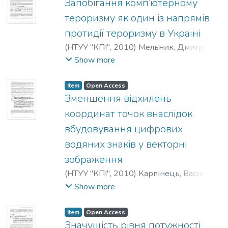
Запобігання комп’ютерному
тероризму як один із напрямів
протидії тероризму в Україні
(
НТУУ "КПІ"
,
2010
)
Мельник, Дмитро
;
Melnyk, Dmyrto
;
Мельник, Дмитрий
Show more
Item
Open Access
Зменшення відхилень
координат точок внаслідок
вбудовування цифрових
водяних знаків у векторні
зображення
(
НТУУ "КПІ"
,
2010
)
Карпінець, Василь
;
Яремчук, Юрій
;
Карпинец, Василий
;
Show more
Яремчук, Юрий
;
Karpinets, Vasyl
;
Yaremchuk, Yuriy
Item
Open Access
Значущість рівня потужності