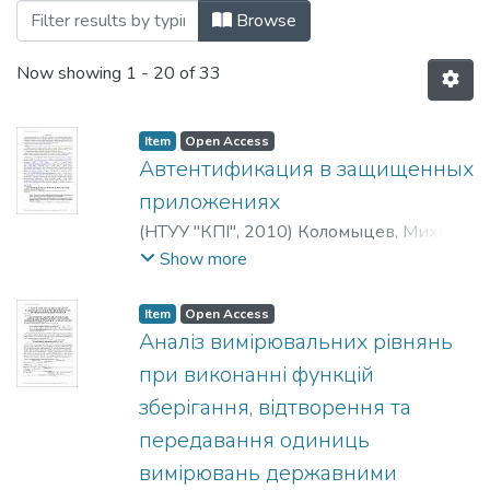
Browsing 2010 by Title
Browse
Now showing
1 - 20 of 33
Item
Open Access
Автентификация в защищенных
приложениях
(
НТУУ "КПІ"
,
2010
)
Коломыцев, Михаил
;
Носок, Светлана
;
Коломицев, Михайло
;
Show more
Носок, Світлана
;
Kolomytsev, Michael
;
Nosock, Svetlana
Item
Open Access
Аналіз вимірювальних рівнянь
при виконанні функцій
зберігання, відтворення та
передавання одиниць
вимірювань державними