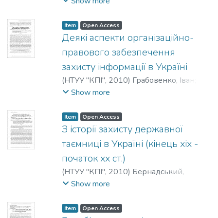
Gorelova, Veronica
;
Горелова, Вероника
Show more
Item
Open Access
Деякі аспекти організаційно-
правового забезпечення
захисту інформації в Україні
(
НТУУ "КПІ"
,
2010
)
Грабовенко, Іван
;
Грабовенко, Иван
;
Grabovenko, Ivan
Show more
Item
Open Access
З історії захисту державної
таємниці в Україні (кінець хіх -
початок хх ст.)
(
НТУУ "КПІ"
,
2010
)
Бернадський,
Богдан
;
Ворожко, Валерій
;
Bernadskiy,
Show more
Bohdan
;
Vorozhko, Valery
;
Бернадский,
Богдан
;
Ворожко, Валерий
Item
Open Access