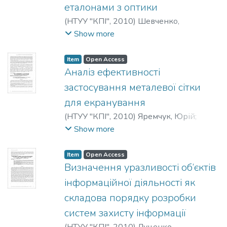
еталонами з оптики
(
НТУУ "КПІ"
,
2010
)
Шевченко,
Олександр
;
Грищенко, Леонід
;
Show more
Шевченко, Александр
;
Грищенко,
Леонид
;
Shevchenko, Aleksandr
;
Item
Open Access
Gryshchenko, Leonid
Аналіз ефективності
застосування металевої сітки
для екранування
(
НТУУ "КПІ"
,
2010
)
Яремчук, Юрій
;
Притула, Максим
;
Ніколаєв, Євгеній
;
Show more
Козел, Вікторія
;
Yaremchuk, Yuriy
;
Prytula,
Maxym
;
Nikolaev, Eugene
;
Kozel, Victoria
;
Item
Open Access
Яремчук, Юрий
;
Притула, Максим
;
Визначення уразливості об’єктів
Николаев, Евгений
;
Козел, Виктория
інформаційної діяльності як
складова порядку розробки
систем захисту інформації