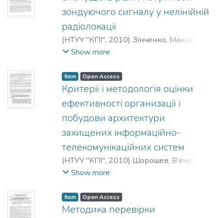
зондуючого сигналу у нелінійній
радіолокації
(
НТУУ "КПІ"
,
2010
)
Зінченко, Максим
;
Зіньковський, Юрій Францевич
;
Show more
Прокофьєв, Михайло
;
Zinchenko, Max
;
Zin'kovskiy, George
;
Prokof'ev, Michael
;
Item
Open Access
Зинченко, Максим
;
Зиньковский, Юрий
Критерії і методологія оцінки
Францевич
;
Прокофьев, Михаил
ефективності организації і
побудови архитектури
захищених інформаційно-
телекомунікаційних систем
(
НТУУ "КПІ"
,
2010
)
Шорошев, В’ячеслав
;
Shoroshim, V'yacheslav
;
Шорошев,
Show more
Вячеслав
Item
Open Access
Методика перевірки