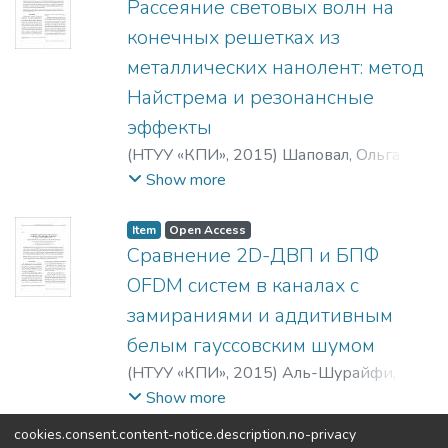
Рассеяние световых волн на
конечных решетках из
металлических нанолент: метод
Найстрема и резонансные
эффекты
(
НТУУ «КПИ»
,
2015
)
Шаповал, Ольга
Владимировна
Show more
Item
Open Access
Сравнение 2D-ДВП и БПФ
OFDM систем в каналах с
замираниями и аддитивным
белым гауссовским шумом
(
НТУУ «КПИ»
,
2015
)
Аль-Шурайфи,
Муштак Талиб
;
Аль-Анссари, Али Ихсан
;
Show more
Намир, Касим
cookies.consent.content-notice.description.no-privacy