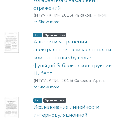
когерентного накопления
отражений
(
НТУУ «КПИ»
,
2015
)
Рысаков, Николай
Данилович
;
Куценко, Владимир
Show more
Валерьевич
Item
Open Access
Алгоритм устранения
спектральной эквивалентности
компонентных булевых
функций S-блоков конструкции
Ниберг
(
НТУУ «КПИ»
,
2015
)
Соколов, Артём
Викторович
;
Барабанов, Николай
Show more
Алексеевич
Item
Open Access
Исследование линейности
интермодуляционной