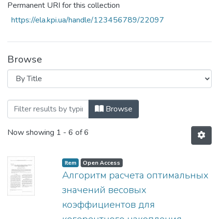
Permanent URI for this collection
https://ela.kpi.ua/handle/123456789/22097
Browse
Browsing Известия высших учебных за
Browse
Now showing
1 - 6 of 6
Item
Open Access
Алгоритм расчета оптимальных
значений весовых
коэффициентов для