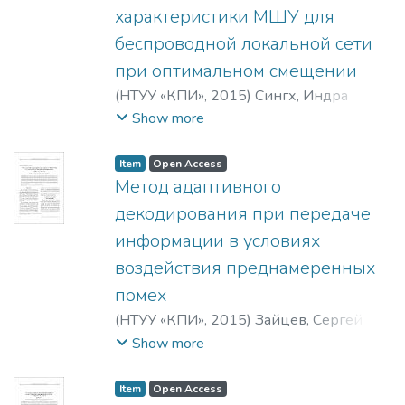
характеристики МШУ для
беспроводной локальной сети
при оптимальном смещении
(
НТУУ «КПИ»
,
2015
)
Сингх, Индра
Вижай
;
Алам, Мухмад Шах
Show more
Item
Open Access
Метод адаптивного
декодирования при передаче
информации в условиях
воздействия преднамеренных
помех
(
НТУУ «КПИ»
,
2015
)
Зайцев, Сергей
Васильевич
;
Казимир, Владимир
Show more
Викторович
Item
Open Access