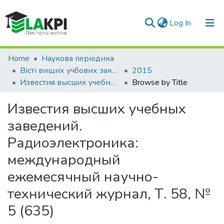
(current)
Log In
Communities & Collections
Home
Наукова періодика
Вісті вищих учбових закладів. Радіоелектроніка
2015
All of DSpace
Известия высших учебных заведений. Радиоэлектроника: международный ежемесячный научно-технический журнал, Т. 58, № 5 (635)
Browse by Title
Известия высших учебных
заведений.
Радиоэлектроника:
международный
ежемесячный научно-
технический журнал, Т. 58, №
5 (635)