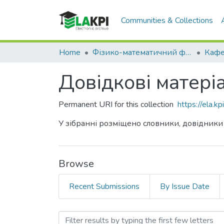
Communities & Collections
Home
Фізико-математичний факультет (ФМФ)
Довідкові матер
Permanent URI for this collection
https://ela.
У зібранні розміщено словники, довідники
Browse
Recent Submissions
By Issue Date
Browsing Довідкові мате