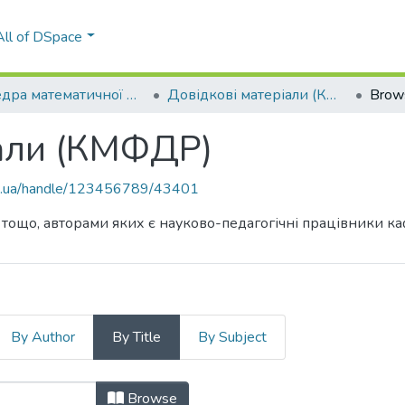
All of DSpace
Кафедра математичної фізики та диференціальних рівнянь (КМФДР)
Довідкові матеріали (КМФДР)
Brows
іали (КМФДР)
kpi.ua/handle/123456789/43401
 тощо, авторами яких є науково-педагогічні працівники к
By Author
By Title
By Subject
ріали (КМФДР) by Title
Browse