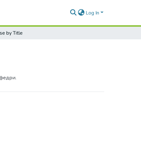
Log In
e by Title
афедри.