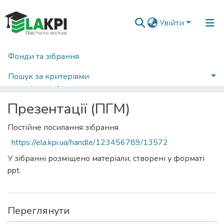
Увійти
Фонди та зібрання
Головна
Навчально-науковий механіко-машинобудівний інститут (НН ММІ)
Кафедра прикладної гідроаеромеханіки і механотроніки (ПГМ)
Презентації (ПГМ)
Пошук за критеріями
Переглянути за назвою
Презентації (ПГМ)
Постійне посилання зібрання
https://ela.kpi.ua/handle/123456789/13572
У зібранні розміщено матеріали, створені у форматі
ppt.
Переглянути