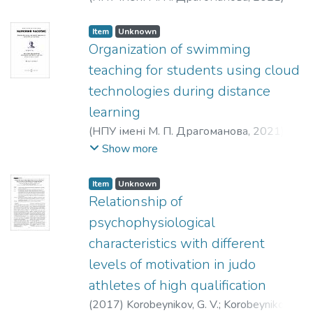
Syrovatko, Z.
;
Yеfremenko, V.
Item
Unknown
Organization of swimming
teaching for students using cloud
technologies during distance
learning
(
НПУ імені М. П. Драгоманова
,
2021
)
Хіміч, Ігор Юрійович
;
Парахонько,
Show more
Вадим Миколайович
Item
Unknown
Relationship of
psychophysiological
characteristics with different
levels of motivation in judo
athletes of high qualification
(
2017
)
Korobeynikov, G. V.
;
Korobeynikova,