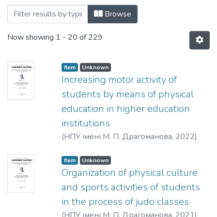
Browsing Кафедра фізичного виховання
Browse
Now showing
1 - 20 of 229
Item
Unknown
Increasing motor activity of
students by means of physical
education in higher education
institutions
(
НПУ імені М. П. Драгоманова
,
2022
)
Abramov, S.
;
Shyshatska, V.
Item
Unknown
Organization of physical culture
and sports activities of students
in the process of judo classes
(
НПУ імені М. П. Драгоманова
,
2021
)