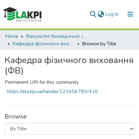
(current)
Log In
Communities & Collections
Home
Факультет біомедичної інженерії (ФБМІ)
Кафедра фізичного виховання (ФВ)
Browse by Title
All of DSpace
Кафедра фізичного виховання
(ФВ)
Permanent URI for this community
https://ela.kpi.ua/handle/123456789/416
Browse