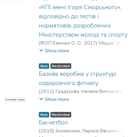
«КПІ імені Ігоря Сікорського»,
відповідно до тестів і
нормативів, розроблених
Міністерством молоді та спорту
(
ФОП Євенок О. О.
,
2017
)
Міщук, Діана
Миколаївна
;
Черевичко, Олександр
Show more
Геннадійович
;
Mishchuk, Diana Mykolaivna
;
Cherevychko, Oleksandr Hennadiiovych
Item
Restricted
Базова аеробіка у структурі
оздоровчого фітнесу
(
2011
)
Градусова, Наталія Вікторівна
;
Кузьменко, Наталія Вікторівна
;
Show more
No Thumbnail Available
Міжуніверситетський медико-
інженерний факультет
;
НТУУ «КПІ»
Item
Restricted
Баскетбол
(
2010
)
Анікеєнко, Лариса Василівна
;