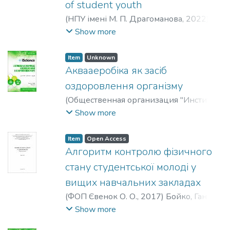
of student youth
(
НПУ імені М. П. Драгоманова
,
2022
)
Дакал, Наталія Адамівна
;
Dakal, Nataliia
Show more
Adamivna
Item
Unknown
Аквааеробіка як засіб
оздоровлення організму
(
Общественная организация "Институт
социальной трансформации"
,
2018-02
)
Show more
Назарук, Володимир Михайлович
;
Nazaruk, Volodymyr Mykhailovych
Item
Open Access
Алгоритм контролю фізичного
стану студентської молоді у
вищих навчальних закладах
(
ФОП Євенок О. О.
,
2017
)
Бойко, Ганна
Леонідівна
;
Міщук, Діана Миколаївна
;
Show more
Boiko, Hanna Leonidivna
;
Mishchuk, Diana