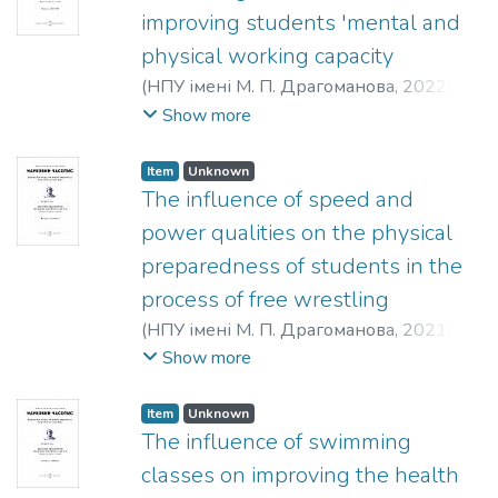
improving students 'mental and
physical working capacity
(
НПУ імені М. П. Драгоманова
,
2022
)
Khimich, Ihor Yuriiovych
;
Parakhonko, Vadym
Show more
Mykolaiovych
Item
Unknown
The influence of speed and
power qualities on the physical
preparedness of students in the
process of free wrestling
(
НПУ імені М. П. Драгоманова
,
2021
)
Корюкаєв, Микола Миколайович
;
Show more
Мартинов, Юрій Олександрович
;
Соболенко, Андрій Ілліч
Item
Unknown
The influence of swimming
classes on improving the health