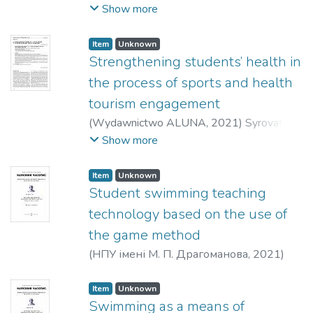
L. G.
;
Romanyuk, L. V.
;
Dakal, Nataliia
Show more
Adamivna
;
Danko, G. V.
Item
Unknown
Strengthening students’ health in
the process of sports and health
tourism engagement
(
Wydawnictwo ALUNA
,
2021
)
Syrovatko,
Zoia V.
;
Yefremenko, Viktoriia M.
;
Show more
Anikeienko, Larysa V.
;
Bilokon, Viktor P.
;
Korol, Serhii M.
;
Riabchenko, Viktor G.
;
Item
Unknown
Коshel, Vitalii M.
Student swimming teaching
technology based on the use of
the game method
(
НПУ імені М. П. Драгоманова
,
2021
)
Дакал, Наталія Адамівна
Item
Unknown
Swimming as a means of