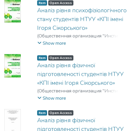
Mykolaivna
Item
Open Access
Аналіз рівня психофізіологічного
стану студентів НТУУ «КПІ імені
Ігоря Сікорського»
(
Общественная организация "Институт
социальной трансформации"
,
2018-04
)
Show more
Анікеєнко, Лариса Василівна
;
Білоконь,
Віктор Петрович
;
Anikeienko, Larysa
Item
Open Access
Vasylivna
;
Bilokon, Viktor Petrovych
Аналіз рівня фізичної
підготовленості студентів НТУУ
«КПІ імені Ігоря Сікорського»
(
Общественная организация "Институт
социальной трансформации"
,
2018-02
)
Show more
Міщук, Діана Миколаївна
;
Mishchuk,
Diana Mykolaivna
Item
Open Access
Аналіз рівня фізичної
підготовленості студентів НТУУ