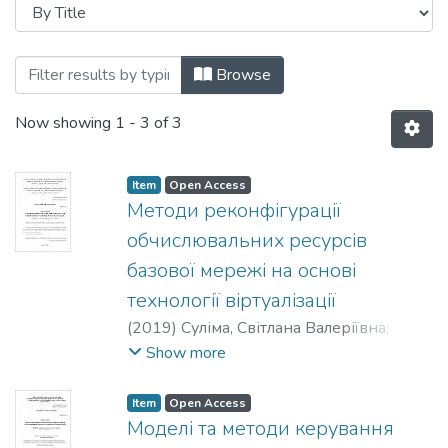
Browsing Дисертації (КІТМ) by Title
Browse
Now showing
1 - 3 of 3
Item
Open Access
Методи реконфігурації
обчислювальних ресурсів
базової мережі на основі
технології віртуалізації
(
2019
)
Суліма, Світлана Валеріївна
;
Скулиш, Марія Анатоліївна
Show more
Item
Open Access
Моделі та методи керування