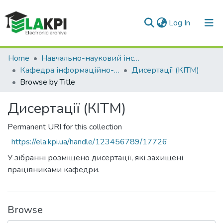
(current)
Log In
Communities & Collections
Home
Навчально-науковий інститут телекомунікаційних систем (НН ІТС)
Кафедра інформаційно-телекомунікаційних мереж (КІТМ)
Дисертації (КІТМ)
All of DSpace
Browse by Title
Дисертації (КІТМ)
Permanent URI for this collection
https://ela.kpi.ua/handle/123456789/17726
У зібранні розміщено дисертації, які захищені
працівниками кафедри.
Browse