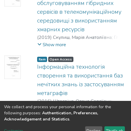
обслуговуванням гібридних
сервісів в телекомунікаційному
середовищі з використанням
хмарних ресурсів
(
2019
)
Скулиш, Марія Анатоліївна
;
Глоба,
Лариса Сергіївна
Show more
Item
Open Access
Інформаційна технологія
створення та використання баз
нечітких знань із застосуванням
метаграфів
(
2016
)
Штогріна, Олена Сергіївна
;
We collect and process your personal information for the
Терновой, Максим Юрійович
;
Кафедра
Show more
following purposes:
Authentication, Preferences,
інформаційно-телекомунікаційних
Acknowledgement and Statistics
.
мереж
;
Інститут телекомунікаційних
DSpace software
copyright © 2002-2026
LYRASIS
систем
;
Національний технічний
Customize
Decline
That's ok