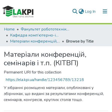
(current)
Log In
Communities & Collections
Home
Факультет робототехніки та приладобудування (ФРП)
Кафедра комп’ютерно-інтегрованих технологій виробництва приладів (КІТВП)
All of DSpace
Матеріали конференцій, семінарів і т.п. (КІТВП)
Browse by Title
Матеріали конференцій,
семінарів і т.п. (КІТВП)
Permanent URI for this collection
https://ela.kpi.ua/handle/123456789/13218
У зібранні розміщено матеріали, опубліковані у
збірниках, що видані за результатами конференцій,
семінарів, конгресів, круглих столів тощо.