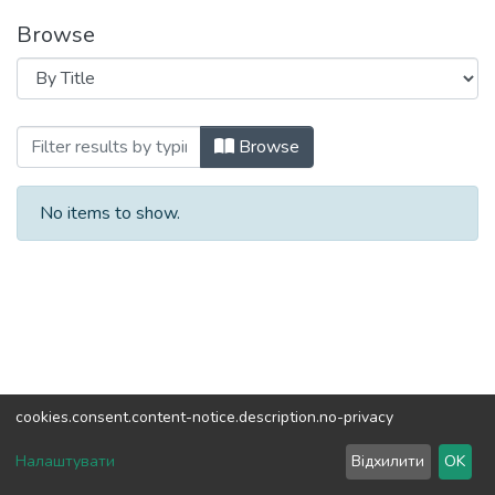
Browse
Browsing Матеріали конференцій, семінар
Browse
No items to show.
cookies.consent.content-notice.description.no-privacy
DSpace software
copyright © 2002-2026
LYRASIS
Налаштувати
Відхилити
OK
Cookie settings
Send Feedback