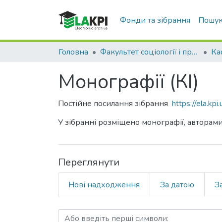
Фонди та зібрання
Пошук
Головна
Факультет соціології і права (ФСП)
Ка
Монографії (КІ)
Постійне посилання зібрання
https://ela.k
У зібранні розміщено монографії, авторам
Переглянути
Нові надходження
За датою
З
Перегляд Монографії (КІ)