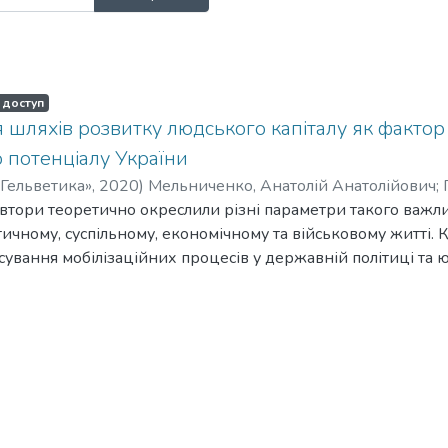
 доступ
 шляхів розвитку людського капіталу як факто
о потенціалу України
Гельветика»
,
2020
)
Мельниченко, Анатолій Анатолійович
;
ильович
автори теоретично окреслили різні параметри такого важли
;
Loughna, Sean
;
Головко, Ольга Михайлівна
;
Єнін, Ма
вна
ичному, суспільному, економічному та військовому житті. К
;
Зоріна, Альона
;
Іщенко, Анна Миколаївна
;
Акімова, Ол
сування мобілізаційних процесів у державній політиці та 
Віктор
обі також значну кількість матеріалів інновативних соціоло
них аспектів його мобілізаційного потенціалу.