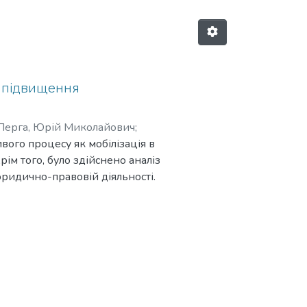
р підвищення
Перга, Юрій Миколайович
;
вого процесу як мобілізація в
ксим Наімович
;
Макаренко,
рім того, було здійснено аналіз
ена Андріївна
;
Мельник,
юридично-правовій діяльності.
гічних досліджень українського