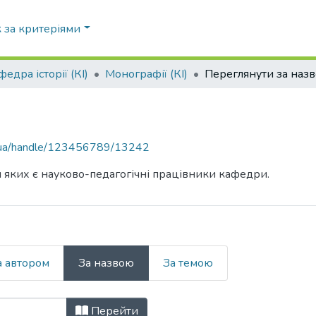
 за критеріями
федра історії (КІ)
Монографії (КІ)
Переглянути за наз
pi.ua/handle/123456789/13242
и яких є науково-педагогічні працівники кафедри.
а автором
За назвою
За темою
 за Назва
Перейти