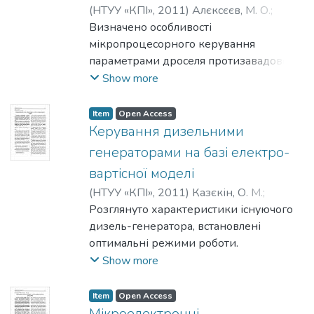
фільтрах.
(
НТУУ «КПІ»
,
2011
)
Алєксєєв, М. О.
;
Глоба, Л. С.
Визначено особливості
;
Єрмакова, К. О.
;
Кушнір, В. В.
мікропроцесорного керування
параметрами дроселя протизавадового
фільтру. Розроблено протизавадовий
Show more
фільтр зі змінним загасанням в
діапазоні 3..5 декад. Розроблені
Item
Open Access
програми для керування параметрами
Керування дизельними
дроселя за різними алгоритмами.
генераторами на базі електро-
вартісної моделі
(
НТУУ «КПІ»
,
2011
)
Казєкін, О. М.
;
Пічкальов, Е. С.
Розглянуто характеристики існуючого
дизель-генератора, встановлені
оптимальні режими роботи.
Запропонована система роботи
Show more
декількох генераторів у єдиній мережі.
Проведено моделювання роботи
Item
Open Access
декількох генераторів з розподіленням
Мікроелектронні