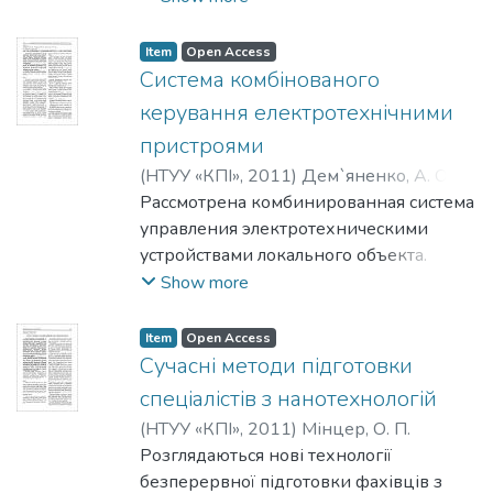
послугами багатоканального
при дистанційному навчанні,
телебачення прийнятної якості.
розглянуто основні технологічні
Item
Open Access
особливості та переваги адаптивного
Система комбінованого
тестування на основі математичної
керування електротехнічними
моделі Раша, представлені
пристроями
функціональні можливості розробленої
(
НТУУ «КПІ»
,
2011
)
Дем`яненко, А. О.
;
авторами навчальної системи
Невмержицький, О. В.
Рассмотрена комбинированная система
;
Хохлов, Ю. В.
;
адаптивного тестування, що отримала
Ямненко, Ю. С.
управления электротехническими
назву Student's Adapt.
устройствами локального объекта.
Предложена и описана структура
Show more
контролера комбинированной системы
управления. На основании теории
Item
Open Access
автоматов предложен обобщенный
Сучасні методи підготовки
алгоритм управления
спеціалістів з нанотехнологій
электротехническими устройствами.
(
НТУУ «КПІ»
,
2011
)
Мінцер, О. П.
Розглядаються нові технології
безперервної підготовки фахівців з