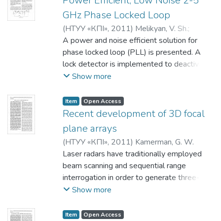
Power Efficient, Low Noise 2-5
structures for absorber material are derived
GHz Phase Locked Loop
and analyzed.
(
НТУУ «КПІ»
,
2011
)
Melikyan, V. Sh.
;
Durgaryan, A. A.
A power and noise efficient solution for
;
Petrosyan, H. P.
;
Stepanyan, A. G.
phase locked loop (PLL) is presented. A
lock detector is implemented to deactivate
the PLL components, except the voltage
Show more
controlled oscil ator (VCO), in the locked
state. Signals deactivating/activating the
Item
Open Access
PLL are discussed on system level. The
Recent development of 3D focal
introduced technique significantly saves
plane arrays
power and decreases PLL output jitter. As
(
НТУУ «КПІ»
,
2011
)
Kamerman, G. W.
a result whole PLL power consumption and
Laser radars have traditionally employed
output noise decreased about 35-38% in
beam scanning and sequential range
expense of approximately 17% area
interrogation in order to generate three-
overhead.
dimensional (3D) images. Pulsed
Show more
modulation is commonly used in order to
measure range. The image size and image
Item
Open Access