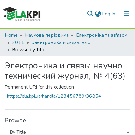
(current)
Log In
Communities & Collections
Home
Наукова періодика
Електроніка та зв'язок
2011
Электроника и связь: научно-технический журнал, № 4(63)
All of DSpace
Browse by Title
Электроника и связь: научно-
технический журнал, № 4(63)
Permanent URI for this collection
https://ela.kpi.ua/handle/123456789/36854
Browse