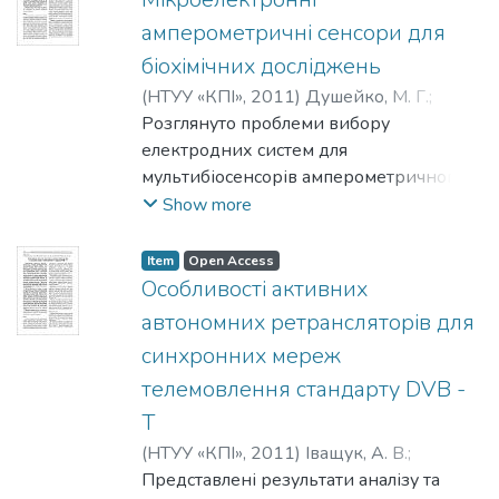
потужності між ними.
амперометричні сенсори для
біохімічних досліджень
(
НТУУ «КПІ»
,
2011
)
Душейко, М. Г.
;
Максимчук, Н. В.
Розглянуто проблеми вибору
;
Ульянова, В. О.
електродних систем для
мультибіосенсорів амперометричного
типу. Розроблено конструкцію
Show more
планарних амперoметричних
електродних чіпів для мультисенсорної
Item
Open Access
електрохімічної комірки. Спрощено та
Особливості активних
здешевлено технологію виготовлення
автономних ретрансляторів для
електродних чіпів одноразового
синхронних мереж
використання для амперметричних
телемовлення стандарту DVB -
перетворювачів біосенсорних систем.
Описано портативну біосенсорну
T
вимірювальну систему, до складу якої
(
НТУУ «КПІ»
,
2011
)
Іващук, А. В.
;
входять розроблені амперометричні
Наритник, Т. М.
Представлені результати аналізу та
;
Сахневич, О. І.
;
перетворювачі та приведені результати