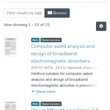
Browsing Электроника и связь: научно-
Browse
Now showing
1 - 15 of 15
Item
Open Access
Computer aided analysis and
design of broadband
electromagnetic absorbers
(
НТУУ «КПІ»
,
2011
)
Nemesh, Kateryna
;
Kazmirenko, Victor
Method suitable for computer aided
analysis and design of broadband
electromagnetic absorber is presented.
Elements of multilayer structure are
Show more
simulated using transmission matrix
approach. Procedure suitable for absorber
Item
Open Access
optimization is described. Possible