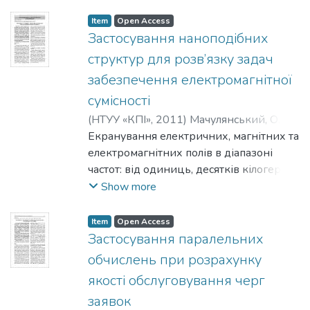
структуру енергетичної системи з
внутрішньою мережею. Розглянуто
Item
Open Access
принципи та розроблено критерії
Застосування наноподібних
функціонування віртуальних ринків
структур для розв’язку задач
електроенергії.
забезпечення електромагнітної
сумісності
(
НТУУ «КПІ»
,
2011
)
Мачулянський, О. В.
;
Родіонова, М. В.
Екранування електричних, магнітних та
;
Пілінський, В. В.
;
Швайченко, В. Б.
електромагнітних полів в діапазоні
частот: від одиниць, десятків кілогерц,
до декількох десятків гігагерц. Описано
Show more
вимоги до електро-магнітного
екранування наноструктурних
Item
Open Access
композитних матеріалів. Визначені
Застосування паралельних
методи екранування на основі
обчислень при розрахунку
відбивальних або поглинальних
якості обслуговування черг
нанокомпозитних структур для
заявок
застосування у протизавадових