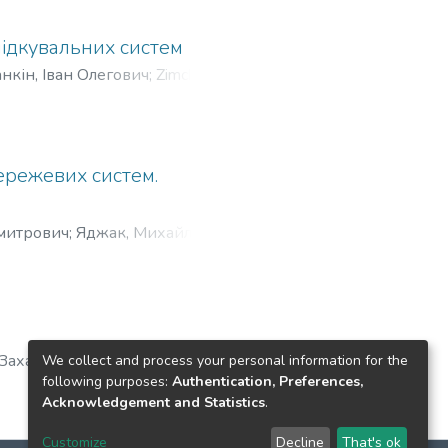
лідкувальних систем
нкін, Іван Олегович
;
Zimchuk, I.
ережевих систем.
митрович
;
Яджак, Михайло
ищук, А. Д.
;
Яджак, М. С.
 Захарович
;
Петренко, Анатолій
We collect and process your personal information for the
following purposes:
Authentication, Preferences,
Acknowledgement and Statistics
.
Customize
Decline
That's ok