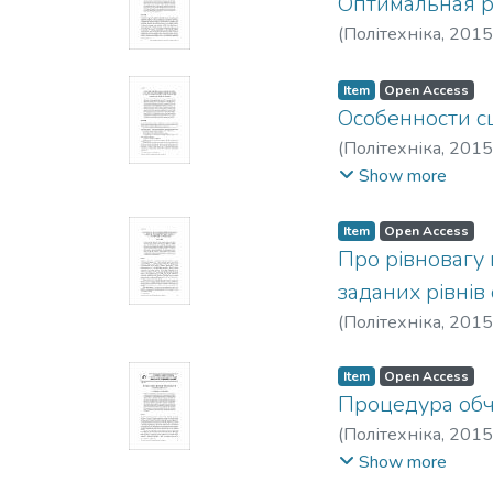
Оптимальная р
(
Політехніка
,
2015
Item
Open Access
Особенности с
(
Політехніка
,
2015
Дмитрович
;
Волко
Show more
Item
Open Access
Про рівновагу 
заданих рівні
(
Політехніка
,
2015
Item
Open Access
Процедура обч
(
Політехніка
,
2015
Tereshchenko, I. M.
;
Show more