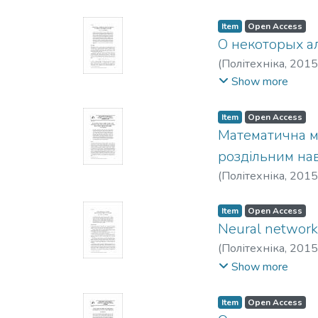
Item
Open Access
О некоторых а
(
Політехніка
,
2015
Hart, L. L.
;
Manoilo, 
Show more
Item
Open Access
Математична мо
роздільним на
(
Політехніка
,
2015
Item
Open Access
Neural network 
(
Політехніка
,
2015
Олександрович
;
О
Show more
Item
Open Access