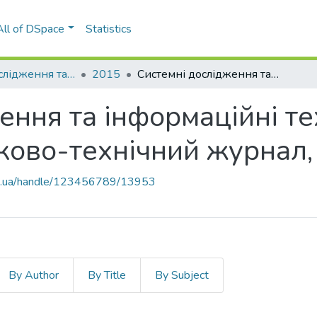
All of DSpace
Statistics
Системні дослідження та інформаційні технології
2015
Системні дослідження та інформаційні технології: міжнародний науково-технічний журнал, № 1
ння та інформаційні тех
ково-технічний журнал,
kpi.ua/handle/123456789/13953
By Author
By Title
By Subject