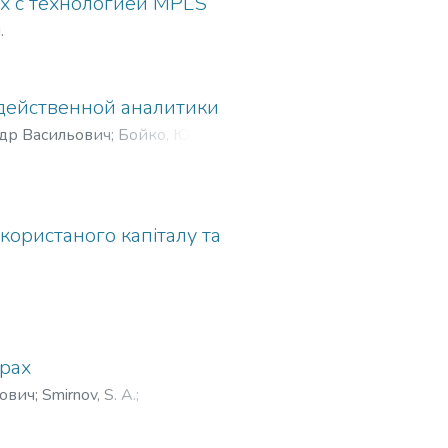
х с технологией MPLS
.
 действенной аналитики
ндр Васильович
;
Бойко, Юрій
.
користаного капіталу та
рах
йович
;
Smirnov, S. A.
;