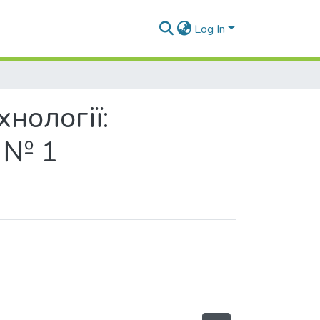
Log In
нології:
 № 1