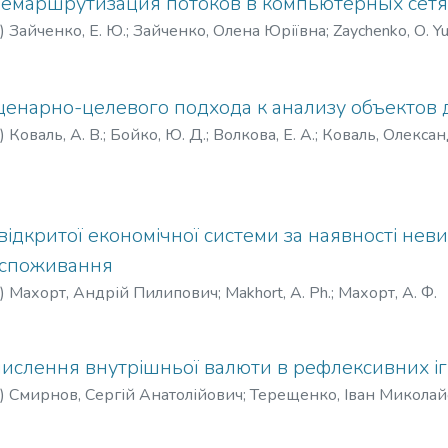
емаршрутизация потоков в компьютерных сетя
)
Зайченко, Е. Ю.
;
Зайченко, Олена Юріївна
;
Zaychenko, О. Yu
ценарно-целевого подхода к анализу объектов
)
Коваль, А. В.
;
Бойко, Ю. Д.
;
Волкова, Е. А.
;
Коваль, Олекса
ва, Катерина Алімівна
;
Koval, O. V.
;
Boyko, Yu. D.
;
Volkova, K. A
відкритої економічної системи за наявності неви
в споживання
)
Махорт, Андрій Пилипович
;
Makhort, A. Ph.
;
Махорт, А. Ф.
ислення внутрішньої валюти в рефлексивних іг
)
Смирнов, Сергій Анатолійович
;
Терещенко, Іван Микола
Смирнов, С. А.
;
Терещенко, И. Н.