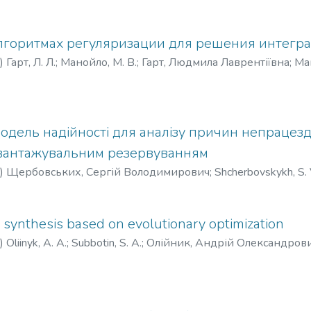
лгоритмах регуляризации для решения интегр
)
Гарт, Л. Л.
;
Манойло, М. В.
;
Гарт, Людмила Лаврентіївна
;
Ма
M. V.
дель надійності для аналізу причин непрацезда
вантажувальним резервуванням
)
Щербовських, Сергій Володимирович
;
Shcherbovskykh, S. 
synthesis based on evolutionary optimization
)
Oliinyk, A. A.
;
Subbotin, S. A.
;
Олійник, Андрій Олександров
лейник, А. А.
;
Субботин, С. А.