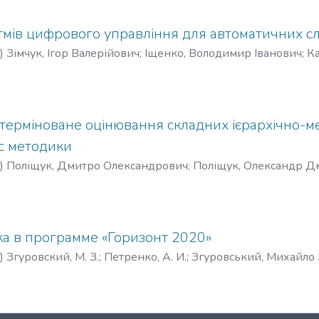
тмів цифрового управління для автоматичних с
)
Зімчук, Ігор Валерійович
;
Іщенко, Володимир Іванович
;
Ка
nkin, I. O.
;
Зимчук, И. В.
;
Ищенко, В. И.
;
Канкин, И. О.
терміноване оцінювання складних ієрархічно-м
ис методики
)
Поліщук, Дмитро Олександрович
;
Поліщук, Олександр Д
chuk, D. O.
;
Polishchuk, O. D.
;
Yadzhak, M. S.
;
Полищук, Д. А.
;
Пол
а в программе «Горизонт 2020»
)
Згуровский, М. З.
;
Петренко, А. И.
;
Згуровський, Михайло
, M. Z.
;
Petrenko, A. I.