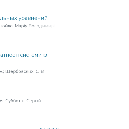
альных уравнений
нойло, Марія Володимирівна
;
тності системи із
V.
;
Щербовских, С. В.
ич
;
Субботін, Сергій