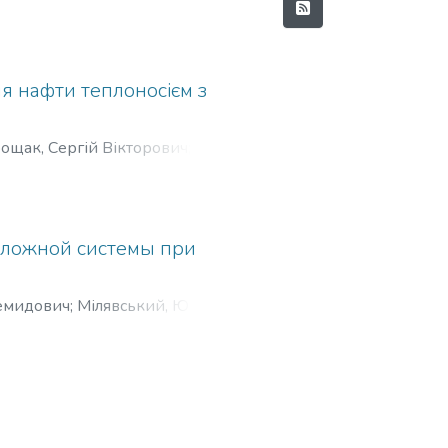
я нафти теплоносієм з
ощак, Сергій Вікторович
;
. В.
сложной системы при
емидович
;
Мілявський, Юрій