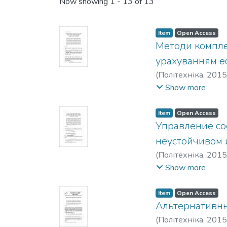
Recent Submissions
Now showing
1 - 13 of 13
Item
Open Access
Методи компле
урахуванням е
(
Політехніка
,
2015
Bomba, A. Ya.
;
Sinch
Show more
Item
Open Access
Управление со
неустойчивом 
(
Політехніка
,
2015
Леонідович
;
Roman
Show more
Item
Open Access
Альтернативн
(
Політехніка
,
2015