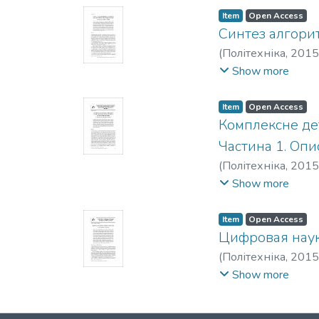
Item
Open Access
Синтез алгори
(
Політехніка
,
2015
V.
;
Ishchenko, V. I.
;
Ka
Show more
Item
Open Access
Комплексне де
Частина 1. Оп
(
Політехніка
,
2015
Степанович
;
Polish
Show more
Item
Open Access
Цифровая наук
(
Політехніка
,
2015
Іванович
;
Zgurovsky
Show more