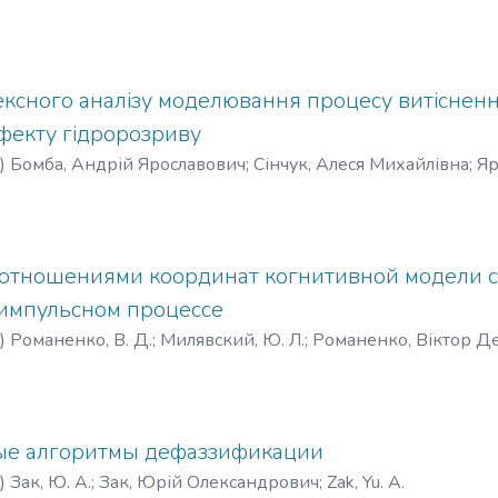
ксного аналізу моделювання процесу витісненн
фекту гідророзриву
)
Бомба, Андрій Ярославович
;
Сінчук, Алеся Михайлівна
;
Яр
uk, A. M.
;
Yaroschak, S. V.
;
Бомба, А. Я.
;
Синчук, А. М.
;
Ярощак, С
отношениями координат когнитивной модели 
импульсном процессе
)
Романенко, В. Д.
;
Милявский, Ю. Л.
;
Романенко, Віктор Д
enko, V. D.
;
Milyavsky, Yu. L.
ые алгоритмы дефаззификации
)
Зак, Ю. А.
;
Зак, Юрій Олександрович
;
Zak, Yu. А.