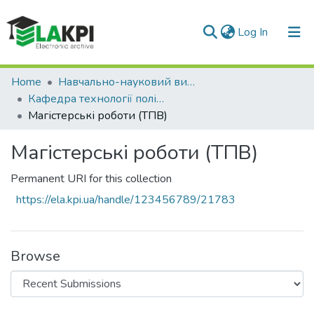
(current)
Log In
Communities & Collections
Home
Навчально-науковий видавничо-полiграфiчний інститут (НН ВПІ)
Кафедра технології поліграфічного виробництва (ТПВ)
All of DSpace
Магістерські роботи (ТПВ)
Statistics
Магістерські роботи (ТПВ)
Permanent URI for this collection
https://ela.kpi.ua/handle/123456789/21783
Browse