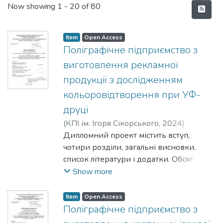
Recent Submissions
Now showing
1 - 20 of 80
Item
Open Access
Поліграфічне підприємство з
виготовлення рекламної
продукції з дослідженням
кольоровідтворення при УФ-
друці
(
КПІ ім. Ігоря Сікорського
,
2024
)
Лозікова, Єлизавета Олексіївна
Дипломний проект містить вступ,
;
Бараускєне, Оксана Іванівна
чотири розділи, загальні висновки,
список літератури і додатки. Обсяг
тексту становить 87 сторінок, з
Show more
включенням 15 рисунків, 41 таблиць,
27 посилань у списку використаних
Item
Open Access
джерел, 5 додатків.
Поліграфічне підприємство з
Метою дипломного проекту є розробка