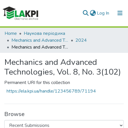
(current)
Log In
Communities & Collections
Home
Наукова періодика
Mechanics and Advanced Technologies
2024
All of DSpace
Mechanics and Advanced Technologies, Vol. 8, No. 3(102)
Statistics
Mechanics and Advanced
Technologies, Vol. 8, No. 3(102)
Permanent URI for this collection
https://ela.kpi.ua/handle/123456789/71194
Browse