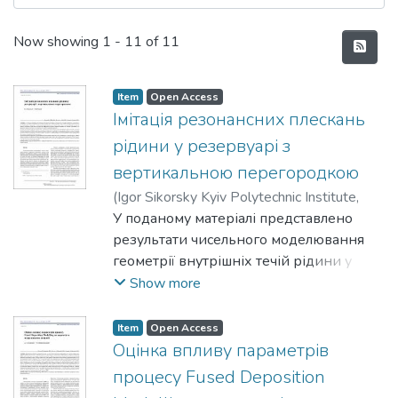
Recent Submissions
Now showing
1 - 11 of 11
Item
Open Access
Імітація резонансних плескань
рідини у резервуарі з
вертикальною перегородкою
(
Igor Sikorsky Kyiv Polytechnic Institute
,
2024
У поданому матеріалі представлено
)
Ковальов, В. А.
;
Ченьюй, Вей
результати чисельного моделювання
геометрії внутрішніх течій рідини у
резервуарах, які піддані коливанням
Show more
через зовнішні силові впливи. Подібні
прикладні задачі мають місце при
Item
Open Access
перевезенні знач-
Оцінка впливу параметрів
них обсягів рідини, наприклад, у
процесу Fused Deposition
суднах-танкерах. Враховуючи досить