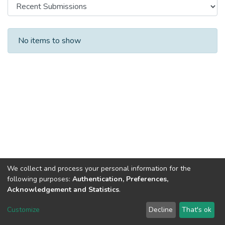
Recent Submissions
No items to show
We collect and process your personal information for the
following purposes:
Authentication, Preferences,
Acknowledgement and Statistics
.
DSpace software
copyright © 2002-2026
LYRASIS
Customize
Decline
That's ok
Cookie settings
Send Feedback