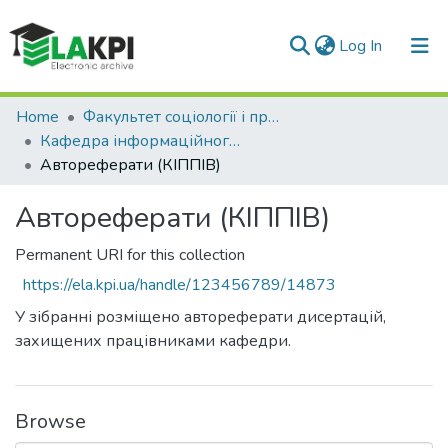
(current)
Log In
Communities & Collections
Home
Факультет соціології і права (ФСП)
Кафедра інформаційного права та права інтелектуальної власності (КІППІВ)
All of DSpace
Автореферати (КІППІВ)
Statistics
Автореферати (КІППІВ)
Permanent URI for this collection
https://ela.kpi.ua/handle/123456789/14873
У зібранні розміщено автореферати дисертацій,
захищених працівниками кафедри.
Browse