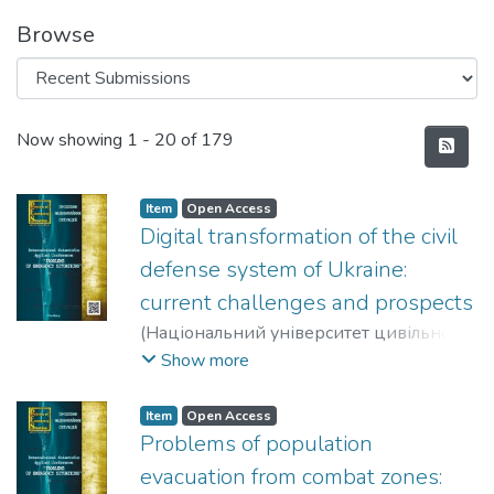
Browse
Recent Submissions
Now showing
1 - 20 of 179
Item
Open Access
Digital transformation of the civil
defense system of Ukraine:
current challenges and prospects
(
Національний університет цивільного
захисту України
,
2026
)
Levchenko, Oleg
Show more
G.
;
Zemlyanska, Olena V.
;
Polukarov, Yury O.
Item
Open Access
Problems of population
evacuation from combat zones: