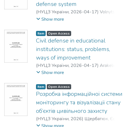
defense system
маркетологам
(
НУЦЗ України
,
2026-04-17
)
Volnytska,
Anna
;
Polukarov, Yury
;
Zemlyanska, Olena
Show more
Item
Open Access
Civil defense in educational
institutions: status, problems,
ways of improvement
(
НУЦЗ України
,
2026-04-17
)
Arakelian,
Albina
;
Zemlyanska, Olena
;
Polukarov, Yury
Show more
Item
Open Access
Розробка інформаційної системи
моніторингу та візуалізації стану
об’єктів цивільного захисту
(
НУЦЗ України
,
2026
)
Щербатюк, Євген
Олександрович
;
Полукаров, Юрій
Show more