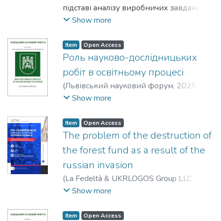
підставі аналізу виробничих завдань та
окремих видів засобів індивідуального
Show more
захисту автоматично формує потрібний
перелік елементів захисного комплекту
Item
Open Access
одягу та аксесуарів для медичних
Роль науково-дослідницьких
сестер у лікарні. Систематизовано та
робіт в освітньому процесі
розроблено структуру інформаційної
(
Львівський науковий форум
,
2025-04-
бази даних зображень захисних
30
)
Качинська, Наталія Федорівна
;
Show more
виробів, яка дає можливість адаптувати
Полукаров, Юрій Олексійович
;
та наблизити сприйняття зображення
Полукаров, Олексій Ігорович
;
Левчук,
Item
Open Access
елементів одягу людиною для
Софія Вікторівна
The problem of the destruction of
комп’ютерної реалізації.
the forest fund as a result of the
russian invasion
(
La Fedeltà & UKRLOGOS Group LLC
,
2025
)
Polukarov, Yury
;
Zemlyanska, Olena
;
Show more
Prakhovnik, Nataliia
;
Polukarov, Oleksiy
;
Kovtun, Andrii
;
Smal, Sofiia
Item
Open Access