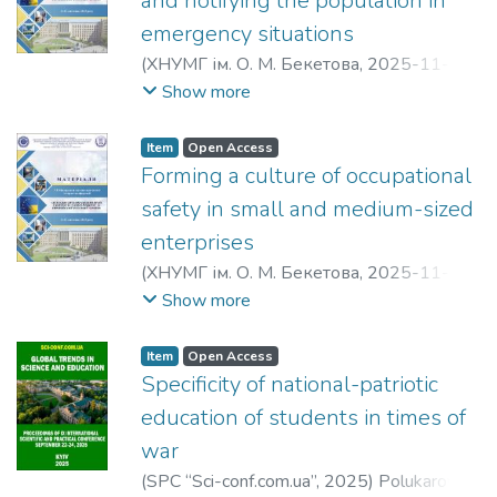
and notifying the population in
emergency situations
(
ХНУМГ ім. О. М. Бекетова
,
2025-11-12
)
Polukarov, Yury Oleksiyovych
;
Zemlyanska,
Show more
Olena Vasylivna
Item
Open Access
Forming a culture of occupational
safety in small and medium-sized
enterprises
(
ХНУМГ ім. О. М. Бекетова
,
2025-11-12
)
Zemlyanska, Olena Vasylivna
;
Polukarov,
Show more
Yury Oleksiyovych
Item
Open Access
Specificity of national-patriotic
education of students in times of
war
(
SPC “Sci-conf.com.ua”
,
2025
)
Polukarov,