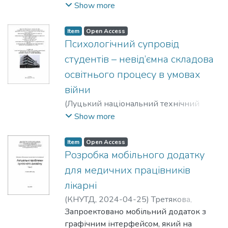
Yury Oleksiyovych
;
Zemlyanska, Olena
Show more
Vasylivna
;
Polukarov, Oleksiy Igorovych
Item
Open Access
Психологічний супровід
студентів – невід’ємна складова
освітнього процесу в умовах
війни
(
Луцький національний технічний
університет
,
2025-04-30
)
Полукаров,
Show more
Юрій
;
Качинська, Наталія
;
Латуіль, Анна
Item
Open Access
Розробка мобільного додатку
для медичних працівників
лікарні
(
КНУТД
,
2024-04-25
)
Третякова,
Лариса
Запроектовано мобільний додаток з
;
Качинська, Наталія
;
Чабан, Софія
графічним інтерфейсом, який на