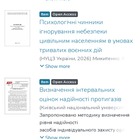
Олексійович
Item
Open Access
Психологічні чинники
ігнорування небезпеки
цивільним населенням в умовах
тривалих воєнних дій
(
НУЦЗ України
,
2026
)
Микитенко, Юрій
Андрійович
;
Кузовков, Віктор
Show more
Олексійович
;
Полукаров, Юрій
Олексійович
Item
Open Access
Визначення інтервальних
оцінок надійності протигазів
(
Київський національний університет
технологій і дизайну
Запропоновано методику визначення
,
2024
)
Третякова,
Лариса Дмитрівна
рівня надійності
засобів індивідуального захисту органів
дихання, яка дає можливість
Show more