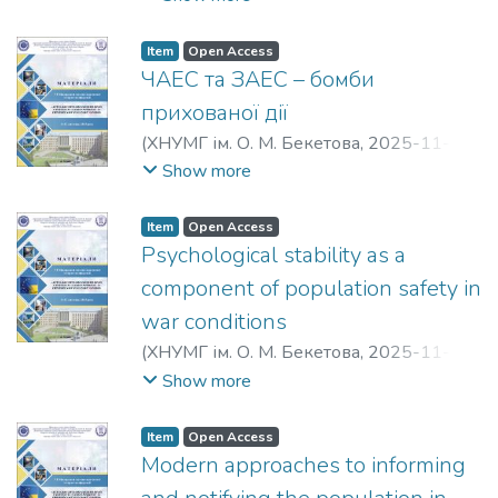
Полукаров, Юрій Олексійович
Item
Open Access
ЧАЕС та ЗАЕС – бомби
прихованої дії
(
ХНУМГ ім. О. М. Бекетова
,
2025-11-12
)
Мокійчук, Вікторія Вікторівна
;
Show more
Полукаров, Юрій Олексійович
Item
Open Access
Psychological stability as a
component of population safety in
war conditions
(
ХНУМГ ім. О. М. Бекетова
,
2025-11-12
)
Zemlyanska, Olena Vasylivna
;
Polukarov,
Show more
Yury Oleksiyovych
Item
Open Access
Modern approaches to informing