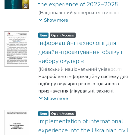
the experience of 2022–2025
(
Національний університет цивільного
захисту України
,
2026
)
Levchenko, Oleg
Show more
G.
;
Zemlyanska, Olena V.
;
Polukarov, Yury O.
Item
Open Access
Інформаційні технології для
дизайн-проєктування, обліку і
вибору окулярів
(
Київський національний університет
технологій і дизайну
Розроблено інформаційну систему для
,
2025-04
)
Третякова, Лариса Дмитрівна
підбору окулярів різного цільового
;
Прокопенко, Ірина Дмитрівна
призначення (лікувальні, захисні,
;
Гуріна,
Софія Вікторівна
сонцезахисні, іміджеві). Система надає
Show more
інформацію в автоматизовано режимі
про наявні конструктивні елементи
Item
Open Access
окулярів різних видів. Система може
Implementation of international
бути корисною замовникам окулярів, а
experience into the Ukrainian civil
також дизайнерам, менеджерам і