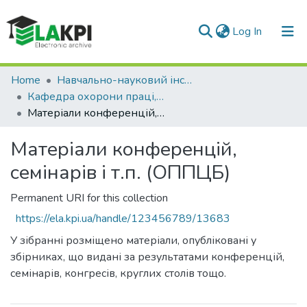
(current)
Log In
Communities & Collections
Home
Навчально-науковий інститут енергозбереження та енергоменеджменту (НН ІЕЕ)
Кафедра охорони праці, промислової та цивільної безпеки (ОППЦБ)
All of DSpace
Матеріали конференцій, семінарів і т.п. (ОППЦБ)
Statistics
Матеріали конференцій,
семінарів і т.п. (ОППЦБ)
Permanent URI for this collection
https://ela.kpi.ua/handle/123456789/13683
У зібранні розміщено матеріали, опубліковані у
збірниках, що видані за результатами конференцій,
семінарів, конгресів, круглих столів тощо.