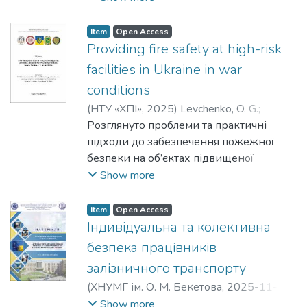
отримати необхідні вихідні дані для
подальшого вибору та оцінки
Item
Open Access
можливості їх застосування в умовах
Providing fire safety at high-risk
впливу шкідливих чинників
facilities in Ukraine in war
Ключові слова: шкідливі речовини,
conditions
структурно-логічна модель.
(
НТУ «ХПІ»
,
2025
)
Levchenko, O. G.
;
Zemlyanska, O. V.
Розглянуто проблеми та практичні
;
Polukarov, Yu. O.
підходи до забезпечення пожежної
безпеки на об’єктах підвищеної
небезпеки (ОПН) в Україні в умовах
Show more
воєнних дій. Наведено практичні
рекомендації для керівників та
Item
Open Access
власників ОПН щодо управління
Індивідуальна та колективна
пожежною безпекою в умовах війни.
безпека працівників
залізничного транспорту
(
ХНУМГ ім. О. М. Бекетова
,
2025-11-12
)
Мартиненко, Яна Олександрівна
;
Show more