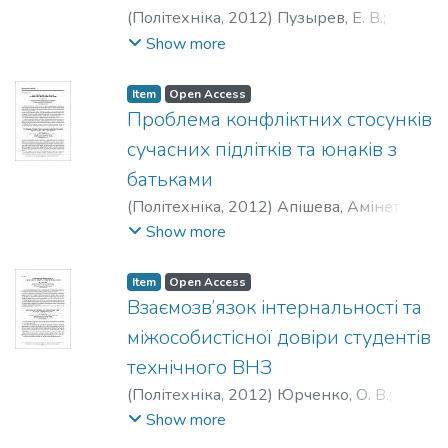
(
Політехніка
,
2012
)
Пузырев, Е. В.
;
Puzyryov, E. V.
Show more
Item
Open Access
Проблема конфліктних стосунків
сучасних підлітків та юнаків з
батьками
(
Політехніка
,
2012
)
Апішева, Амінет
Шабанівна
;
Apisheva, A. Sh.
Show more
Item
Open Access
Взаємозв’язок інтернальності та
міжособистісної довіри студентів
технічного ВНЗ
(
Політехніка
,
2012
)
Юрченко, О. В.
;
Yurchenko, O. V.
Show more