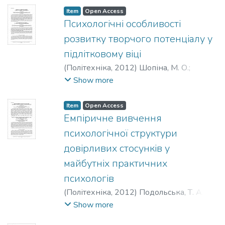
Item
Open Access
Психологічні особливості
розвитку творчого потенціалу у
підлітковому віці
(
Політехніка
,
2012
)
Шопіна, М. О.
;
Shopina, M. O.
Show more
Item
Open Access
Емпіричне вивчення
психологічної структури
довірливих стосунків у
майбутніх практичних
психологів
(
Політехніка
,
2012
)
Подольська, Т. А.
;
Podolska, Т. А.
Show more