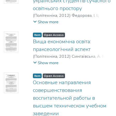
українських студентів сучасного
освітнього простору
(
Політехніка
,
2012
)
Федорова, І. І.
;
Трофименко, Я. В.
;
Fedorova, І. І.
;
Show more
Trofimenko, Ya. V.
Item
Open Access
Вища економічна освіта:
праксеологічний аспект
(
Політехніка
,
2012
)
Сингаївська, А. М.
;
Syngayivska, A. M.
Show more
Item
Open Access
Основные направления
совершенствования
воспитательной работы в
высшем техническом учебном
заведении