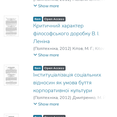
Тютюннікова, М. М.
;
Melnychenko, А. А.
;
Show more
Tyutyunnikova, M. М.
Item
Open Access
Критичний характер
філософського доробку В. І.
Леніна
(
Політехніка
,
2012
)
Кітов, М. Г.
;
Kitov М.
H.
Show more
Item
Open Access
Інституціалізація соціальних
відносин як умова буття
корпоративної культури
(
Політехніка
,
2012
)
Дмитренко, М. Й.
;
Dmytrenko, М. J.
Show more