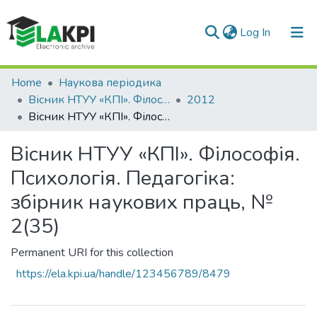
(current)
Log In
Communities & Collections
Home
Наукова періодика
Вісник НТУУ «КПІ». Філософія. Психологія. Педагогіка
2012
All of DSpace
Вісник НТУУ «КПІ». Філософія. Психологія. Педагогіка: збірник наукових праць, № 2(35)
Statistics
Вісник НТУУ «КПІ». Філософія.
Психологія. Педагогіка:
збірник наукових праць, №
2(35)
Permanent URI for this collection
https://ela.kpi.ua/handle/123456789/8479