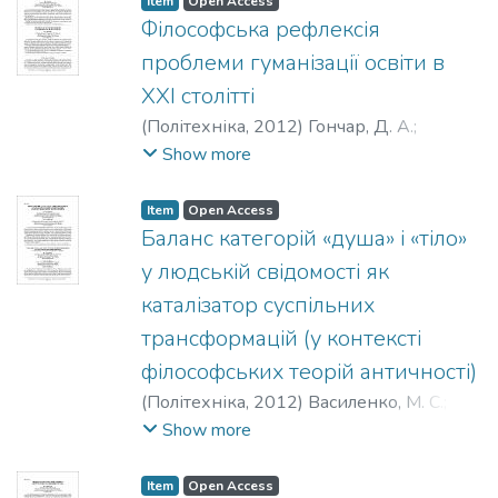
Item
Open Access
Філософська рефлексія
проблеми гуманізації освіти в
XXI столітті
(
Політехніка
,
2012
)
Гончар, Д. А.
;
Gonchar, D. А.
Show more
Item
Open Access
Баланс категорій «душа» і «тіло»
у людській свідомості як
каталізатор суспільних
трансформацій (у контексті
філософських теорій античності)
(
Політехніка
,
2012
)
Василенко, М. С.
;
Тургенєва, О. Ю.
;
Vasilenko, M. S.
;
Show more
Turgeneva, O. Ju.
Item
Open Access