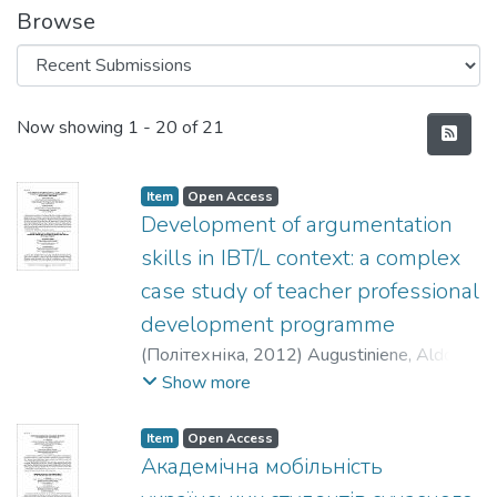
Browse
Recent Submissions
Now showing
1 - 20 of 21
Item
Open Access
Development of argumentation
skills in IBT/L context: a complex
case study of teacher professional
development programme
(
Політехніка
,
2012
)
Augustiniene, Aldona
;
Ciuciulkiene, Nijole
;
Аугустинієне, Алдона
;
Show more
Чучулкієне, Нiоле
Item
Open Access
Академічна мобільність