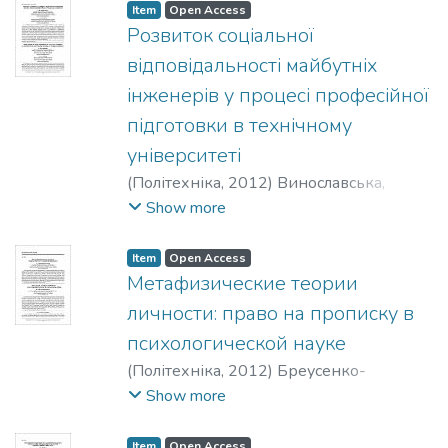
Item
Open Access
Розвиток соціальної
відповідальності майбутніх
інженерів у процесі професійної
підготовки в технічному
університеті
(
Політехніка
,
2012
)
Винославська,
Олена Василівна
;
Ковальчук, О. С.
;
Show more
Vynoslavska, Olena
;
Kovalchuk, O. S.
Item
Open Access
Метафизические теории
личности: право на прописку в
психологической науке
(
Політехніка
,
2012
)
Бреусенко-
Кузнецов, А. А.
;
Breusenko-Kuznetsov, A.
Show more
A.
Item
Open Access