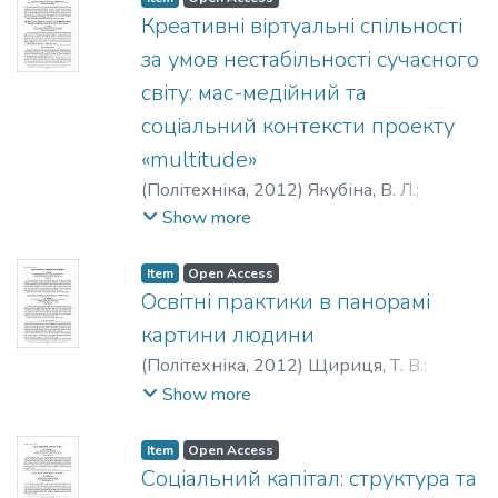
Креативні віртуальні спільності
за умов нестабільності сучасного
світу: мас-медійний та
соціальний контексти проекту
«multitude»
(
Політехніка
,
2012
)
Якубіна, В. Л.
;
Jakubina, V. L.
Show more
Item
Open Access
Освітні практики в панорамі
картини людини
(
Політехніка
,
2012
)
Щириця, Т. В.
;
Shchyrytsya, T. V.
Show more
Item
Open Access
Соціальний капітал: структура та