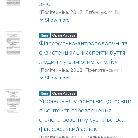
зміст
(
Політехніка
,
2012
)
Рябінчук, М. В.
;
Ryabinchuk, M. V.
Show more
Item
Open Access
Філософсько-антропологічні та
екзистенціальні аспекти буття
людини у вимірі мегаполісу
(
Політехніка
,
2012
)
Препотенська, М. П.
;
Prepotenska, М. P.
Show more
Item
Open Access
Управління у сфері вищої освіти
в контексті забезпечення
сталого розвитку суспільства:
філософський аспект
(
Політехніка
,
2012
)
Мельниченко, А. А.
;