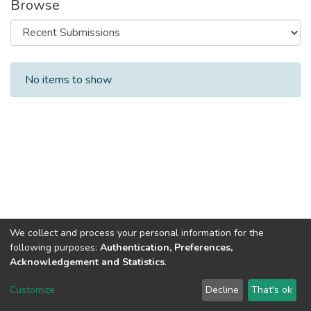
Browse
Recent Submissions
No items to show
We collect and process your personal information for the
following purposes:
Authentication, Preferences,
Acknowledgement and Statistics
.
DSpace software
copyright © 2002-2026
LYRASIS
Customize
Decline
That's ok
Cookie settings
Send Feedback