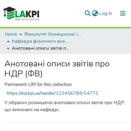
(current)
Log In
Communities & Collections
Home
Факультет біомедичної інженерії (ФБМІ)
Кафедра фізичного виховання (ФВ)
All of DSpace
Анотовані описи звітів про НДР (ФВ)
Statistics
Анотовані описи звітів про
НДР (ФВ)
Permanent URI for this collection
https://ela.kpi.ua/handle/123456789/14773
У зібранні розміщено анотовані описи звітів про НДР,
що виконані на кафедрі.