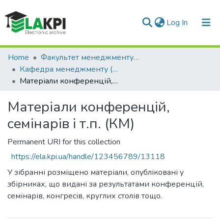
(current)
Log In
Communities & Collections
Home
Факультет менеджменту та маркетингу (ФММ)
Кафедра менеджменту (КМ)
All of DSpace
Матеріали конференцій, семінарів і т.п. (КМ)
Statistics
Матеріали конференцій,
семінарів і т.п. (КМ)
Permanent URI for this collection
https://ela.kpi.ua/handle/123456789/13118
У зібранні розміщено матеріали, опубліковані у
збірниках, що видані за результатами конференцій,
семінарів, конгресів, круглих столів тощо.