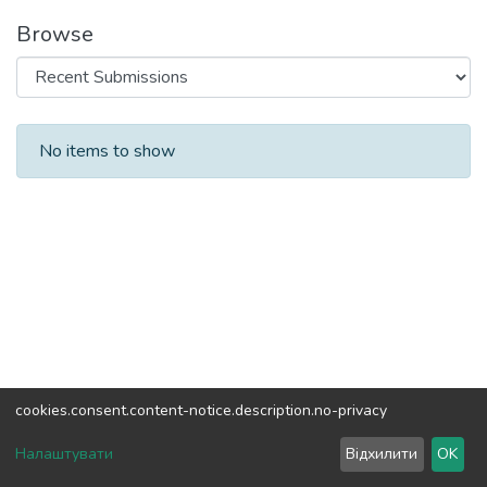
Browse
Recent Submissions
No items to show
cookies.consent.content-notice.description.no-privacy
DSpace software
copyright © 2002-2026
LYRASIS
Налаштувати
Відхилити
OK
Cookie settings
Send Feedback