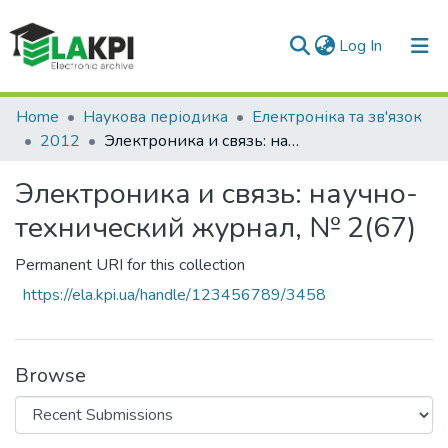
(current)
Log In
Communities & Collections
Home
Наукова періодика
Електроніка та зв'язок
2012
Электроника и связь: научно-технический журнал, № 2(67)
All of DSpace
Электроника и связь: научно-
Statistics
технический журнал, № 2(67)
Permanent URI for this collection
https://ela.kpi.ua/handle/123456789/3458
Browse