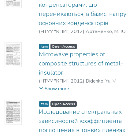
конденсаторами, що
перемикаються, в базисі напруг
основних конденсаторів
(
НТУУ "КПИ"
,
2012
)
Артеменко, М. Ю.
Item
Open Access
Microwave properties of
composite structures of metal-
insulator
(
НТУУ "КПИ"
,
2012
)
Didenko, Yu. V.
;
Molchanov, V. I.
;
Oleksenko, O. O.
;
Patsora, I.
Show more
V.
;
Tatarchuk, D. D.
;
Tsarenko, D. I.
Item
Open Access
Исследование спектральных
зависимостей коэффициента
поглощения в тонких пленках