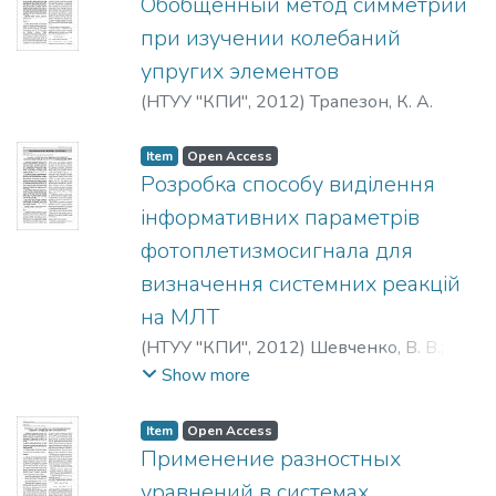
Обобщенный метод симметрий
при изучении колебаний
упругих элементов
(
НТУУ "КПИ"
,
2012
)
Трапезон, К. А.
Item
Open Access
Розробка способу виділення
інформативних параметрів
фотоплетизмосигнала для
визначення системних реакцій
на МЛТ
(
НТУУ "КПИ"
,
2012
)
Шевченко, В. В.
;
Осадчий, О. В.
;
Єсипенко, О. С.
Show more
Item
Open Access
Применение разностных
уравнений в системах