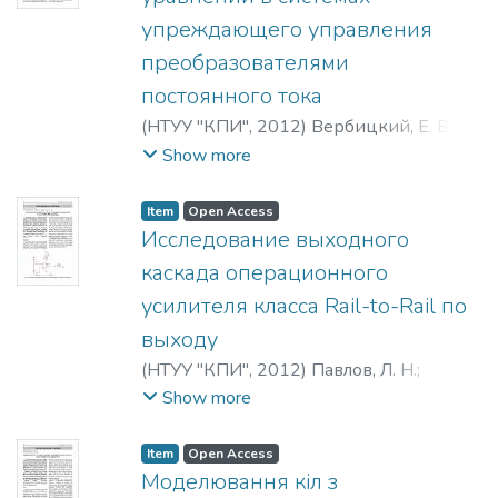
упреждающего управления
преобразователями
постоянного тока
(
НТУУ "КПИ"
,
2012
)
Вербицкий, Е. В.
;
Ромашко, В. Я.
Show more
Item
Open Access
Исследование выходного
каскада операционного
усилителя класса Rail-to-Rail по
выходу
(
НТУУ "КПИ"
,
2012
)
Павлов, Л. Н.
;
Терешин, М. А.
Show more
Item
Open Access
Моделювання кіл з