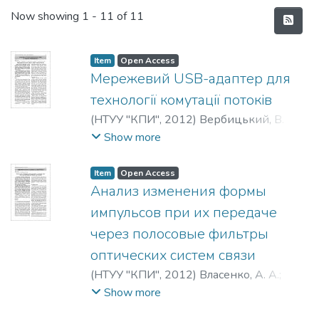
Recent Submissions
Now showing
1 - 11 of 11
Item
Open Access
Мережевий USB-адаптер для
технології комутації потоків
(
НТУУ "КПИ"
,
2012
)
Вербицький, В. Г.
;
Овчаренко, П. В.
;
Радкевич, О. І.
;
Show more
Тіхонов, В. І.
Item
Open Access
Анализ изменения формы
импульсов при их передаче
через полосовые фильтры
оптических систем связи
(
НТУУ "КПИ"
,
2012
)
Власенко, А. А.
;
Трубин, А. А.
Show more