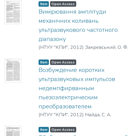
Item
Open Access
Вимірювання амплітуди
механічних коливань
ультразвукового частотного
діапазону
(
НТУУ "КПИ"
,
2012
)
Закревський, О. Ф.
Item
Open Access
Возбуждение коротких
ультразвуковых импульсов
недемпфирванным
пьезоэлектрическим
преобразователем
(
НТУУ "КПИ"
,
2012
)
Найда, C. А.
Item
Open Access