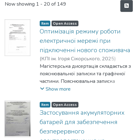
Recent Submissions
Now showing
1 - 20 of 149
Item
Open Access
Оптимізація режиму роботи
електричної мережі при
підключенні нового споживача
(
КПІ ім. Ігоря Сікорського
,
2025
)
Козенко, Олександр Максимович
Магістерська дисертація складається з
;
Чижевський, Володимир Валерійович
пояснювальної записки та графічної
частини. Пояснювальна записка
виконана на 98 сторінках формату А4,
Show more
яка включає в себе 25 рисунків, 18
таблиць, 21 джерел використаної
Item
Open Access
літератури. Графічна частина містить 5
Застосування акумуляторних
аркушів технічних креслень форматом
батарей для забезпечення
А3.
безперервного
У дисертації розглянуто режими