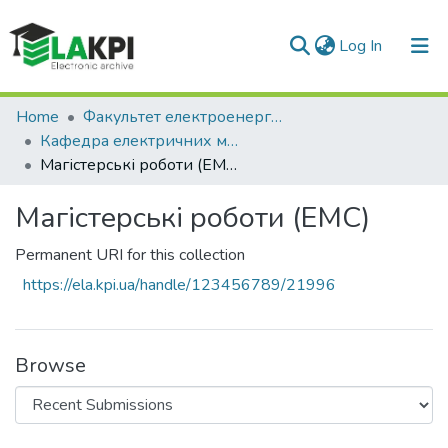
(current)
Log In
Communities & Collections
Home
Факультет електроенерготехніки та автоматики (ФЕА)
Кафедра електричних мереж та систем (ЕМС)
All of DSpace
Магістерські роботи (ЕМС)
Statistics
Магістерські роботи (ЕМС)
Permanent URI for this collection
https://ela.kpi.ua/handle/123456789/21996
Browse