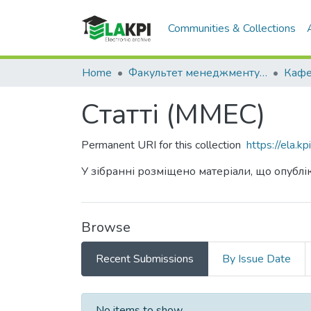
Communities & Collections
Home
Факультет менеджменту та маркетингу (ФММ)
Статті (ММЕС)
Permanent URI for this collection
https://ela.
У зібранні розміщено матеріали, що опублік
Browse
Recent Submissions
By Issue Date
Recent Submissions
No items to show