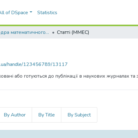
All of DSpace
Statistics
Кафедра математичного моделювання економічних систем (ММЕС)
Статті (ММЕС)
kpi.ua/handle/123456789/13117
овані або готуються до публікації в наукових журналах та 
By Author
By Title
By Subject