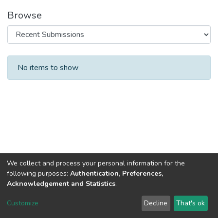
Browse
Recent Submissions
No items to show
We collect and process your personal information for the
following purposes:
Authentication, Preferences,
Acknowledgement and Statistics
.
DSpace software
copyright © 2002-2026
LYRASIS
Customize
Decline
That's ok
Cookie settings
Send Feedback