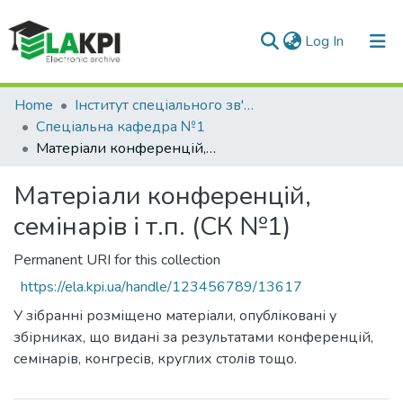
(current)
Log In
Communities & Collections
Home
Інститут спеціального зв'язку та захисту інформації (ІСЗЗІ)
Спеціальна кафедра №1
All of DSpace
Матеріали конференцій, семінарів і т.п. (СК №1)
Statistics
Матеріали конференцій,
семінарів і т.п. (СК №1)
Permanent URI for this collection
https://ela.kpi.ua/handle/123456789/13617
У зібранні розміщено матеріали, опубліковані у
збірниках, що видані за результатами конференцій,
семінарів, конгресів, круглих столів тощо.