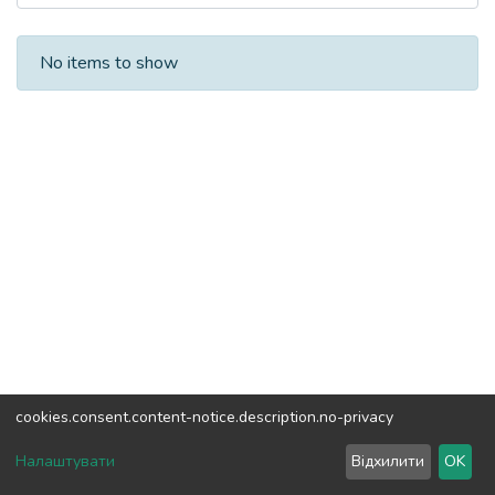
Recent Submissions
No items to show
cookies.consent.content-notice.description.no-privacy
DSpace software
copyright © 2002-2026
LYRASIS
Налаштувати
Відхилити
OK
Cookie settings
Send Feedback