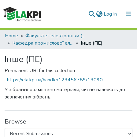
(current)
Log In
Communities & Collections
Home
Факультет електроніки (ФЕЛ)
Кафедра промислової електроніки (ПЕ)
Інше (ПЕ)
All of DSpace
Інше (ПЕ)
Statistics
Permanent URI for this collection
https://ela.kpi.ua/handle/123456789/13090
У зібранні розміщено матеріали, які не належать до
зазначених зібрань.
Browse