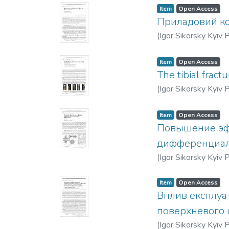
Item
Open Access
Приладовий ком
(
Igor Sikorsky Kyiv P
Item
Open Access
The tibial fract
(
Igor Sikorsky Kyiv P
Item
Open Access
Повышение эф
дифференциа
(
Igor Sikorsky Kyiv P
Item
Open Access
Вплив експлуат
поверхневого 
(
Igor Sikorsky Kyiv P