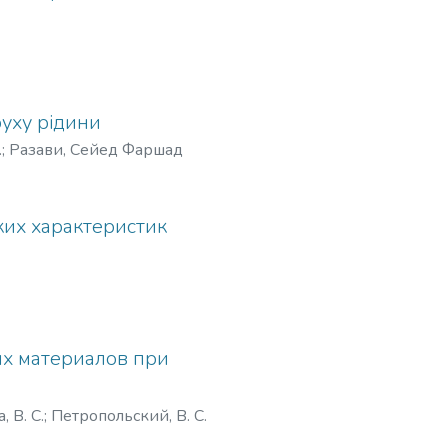
руху рідини
.
;
Разави, Сейед Фаршад
их характеристик
х материалов при
, В. С.
;
Петропольский, В. С.