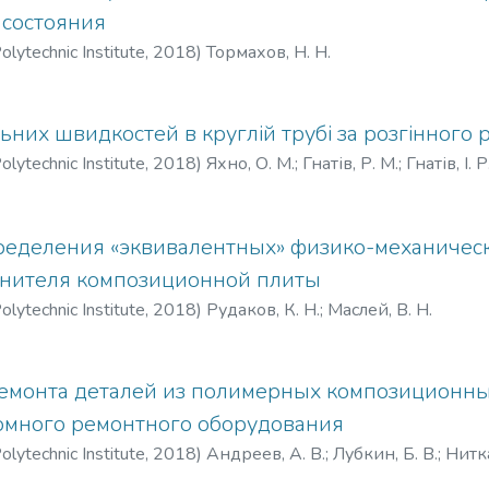
состояния
olytechnic Institute
,
2018
)
Тормахов, Н. Н.
ьних швидкостей в круглій трубі за розгінного 
olytechnic Institute
,
2018
)
Яхно, О. М.
;
Гнатів, Р. М.
;
Гнатів, І. Р
ределения «эквивалентных» физико-механическ
лнителя композиционной плиты
olytechnic Institute
,
2018
)
Рудаков, К. Н.
;
Маслей, В. Н.
емонта деталей из полимерных композиционны
омного ремонтного оборудования
olytechnic Institute
,
2018
)
Андреев, А. В.
;
Лубкин, Б. В.
;
Нитка