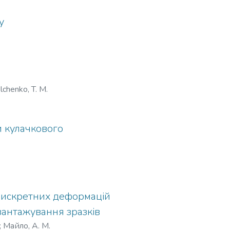
у
chenko, T. M.
 кулачкового
 дискретних деформацій
вантажування зразків
;
Майло, А. М.