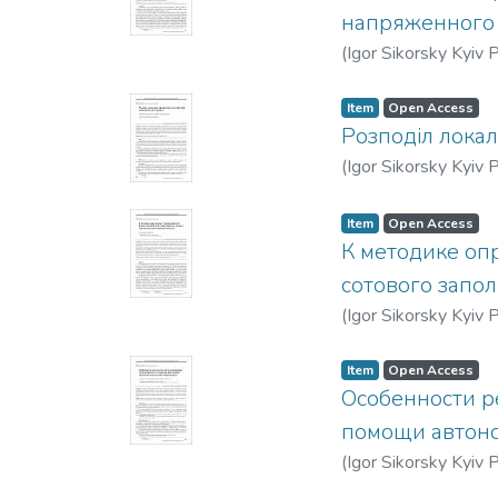
напряженного 
(
Igor Sikorsky Kyiv P
Item
Open Access
Розподіл локал
(
Igor Sikorsky Kyiv P
Item
Open Access
К методике оп
сотового запо
(
Igor Sikorsky Kyiv P
Item
Open Access
Особенности р
помощи автон
(
Igor Sikorsky Kyiv P