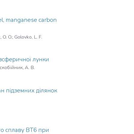
eel, manganese carbon
 O. O.
;
Golovko, L. F.
івсферичної лунки
скобійник, А. В.
н підземних ділянок
го сплаву ВТ6 при