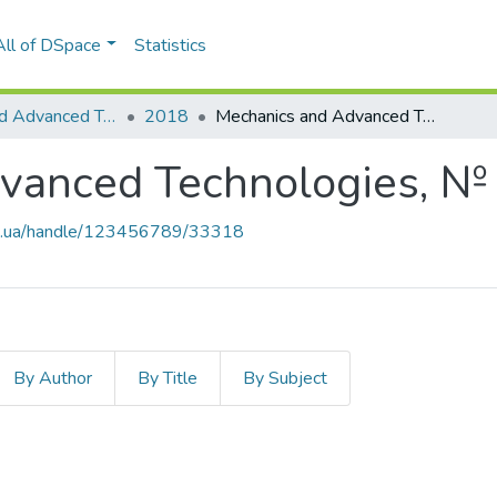
All of DSpace
Statistics
Mechanics and Advanced Technologies
2018
Mechanics and Advanced Technologies, № 3 (84)
vanced Technologies, № 
kpi.ua/handle/123456789/33318
By Author
By Title
By Subject