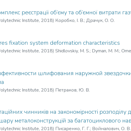
плекс реєстрації об’єму та об’ємної витрати газ
olytechnic Institute
,
2018
)
Коробко, І. В.
;
Драчук, О. О.
ures fixation system deformation characteristics
olytechnic Institute
,
2018
)
Shidlovskiy, M. S.
;
Dyman, M. M.
;
Omel
фективности шлифования наружной звездочки
ла
olytechnic Institute
,
2018
)
Петраков, Ю. В.
аційних чинників на закономірності розподілу
шару металоконструкцій за багатоциклового на
olytechnic Institute
,
2018
)
Писаренко, Г. Г.
;
Войналович, О. В.