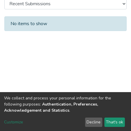
Recent Submissions
No items to show
We collect and process your personal information for the
following purposes:
Authentication, Preferences,
Acknowledgement and Statistics
.
DSpace software
copyright © 2002-2026
LYRASIS
Customize
Decline
That's ok
Cookie settings
Send Feedback