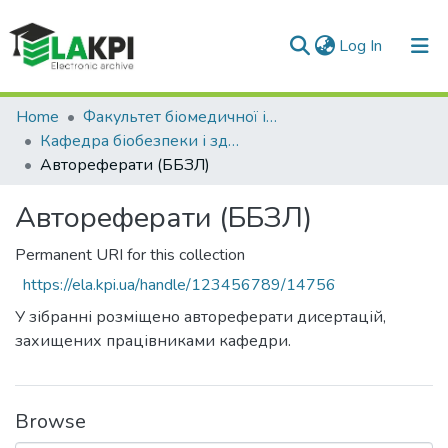
(current)
Log In
Communities & Collections
Home
Факультет біомедичної інженерії (ФБМІ)
Кафедра біобезпеки і здоров'я людини (ББЗЛ)
All of DSpace
Автореферати (ББЗЛ)
Statistics
Автореферати (ББЗЛ)
Permanent URI for this collection
https://ela.kpi.ua/handle/123456789/14756
У зібранні розміщено автореферати дисертацій,
захищених працівниками кафедри.
Browse