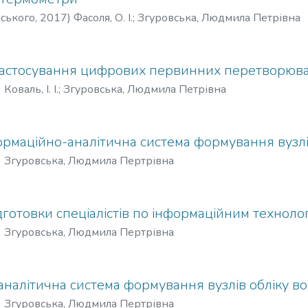
рського
,
2017
)
Фасоля, О. І.
;
Згуровська, Людмила Петрівна
застосування цифрових первинних перетворюва
)
Коваль, І. І.
;
Згуровська, Людмила Петрівна
рмаційно-аналітична система формування вузлі
)
Згуровська, Людмила Пертрівна
дготовки спеціалістів по інформаційним техноло
)
Згуровська, Людмила Пертрівна
налітична система формування вузлів обліку в
)
Згуровська, Людмила Пертрівна