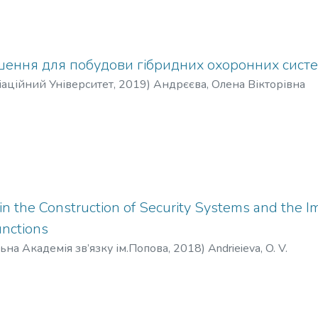
ішення для побудови гібридних охоронних сист
аційний Університет
,
2019
)
Андрєєва, Олена Вікторівна
in the Construction of Security Systems and the I
unctions
ьна Академія зв’язку ім.Попова
,
2018
)
Andrieieva, O. V.