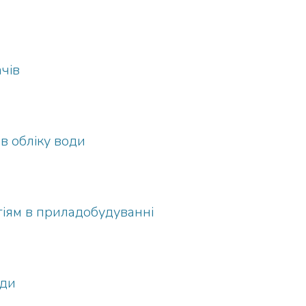
чів
в обліку води
гіям в приладобудуванні
оди