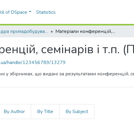
All of DSpace
Statistics
Кафедра приладобудування (ПБ)
Матеріали конференцій, семінарів і т.п. (ПБ)
нцій, семінарів і т.п. (
kpi.ua/handle/123456789/13279
ні у збірниках, що видані за результатами конференцій, сем
By Author
By Title
By Subject