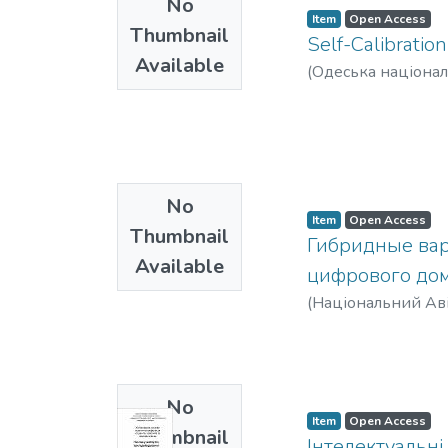
No
Item
Open Access
Thumbnail
Self-Calibratio
Available
(
Одеська націонал
No
Item
Open Access
Thumbnail
Гибридные вар
Available
цифрового до
(
Національний Аві
No
Item
Open Access
Thumbnail
Інтелектуальн