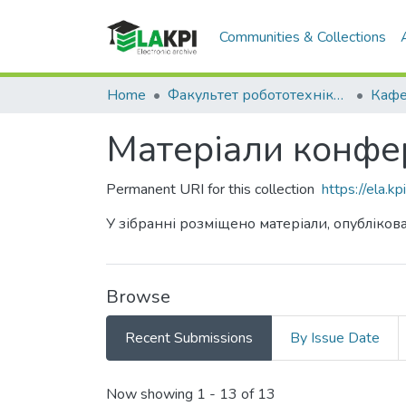
Communities & Collections
Home
Факультет робототехніки та приладобудування (ФРП)
Матеріали конфере
Permanent URI for this collection
https://ela.
У зібранні розміщено матеріали, опублікова
Browse
Recent Submissions
By Issue Date
Recent Submissions
Now showing
1 - 13 of 13