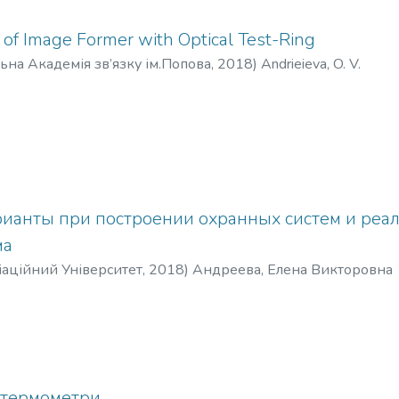
n of Image Former with Optical Test-Ring
ьна Академія зв’язку ім.Попова
,
2018
)
Andrieieva, O. V.
ианты при построении охранных систем и реа
ма
аційний Університет
,
2018
)
Андреева, Елена Викторовна
і термометри