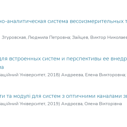
-аналитическая система весоизмерительных 
)
Згуровская, Людмила Петровна
;
Зайцев, Виктор Николае
для встроенных систем и перспективы ее внедр
ма
аційний Університет
,
2018
)
Андреева, Елена Викторовна
;
и та модулі для систем з оптичними каналами з
аційний Університет
,
2019
)
Андрєєва, Олена Вікторівна