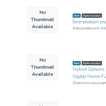
No
Item
Open Access
Thumbnail
Безпровідні р
Available
(
Національний Аві
No
Item
Open Access
Thumbnail
Hybrid Options 
Available
Digital Home F
(
Одеська націонал