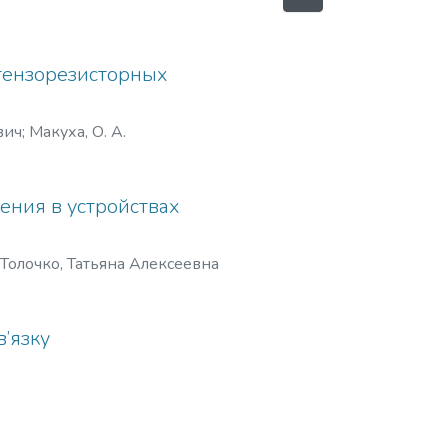
тензорезисторных
вич
;
Макуха, О. А.
ения в устройствах
Толочко, Татьяна Алексеевна
в’язку