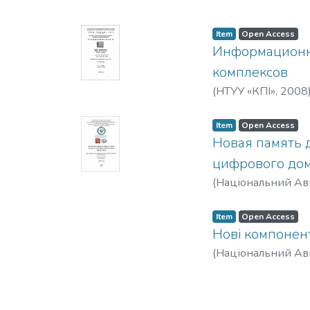
Item
Open Access
Информационно
комплексов
(
НТУУ «КПІ»
,
2008
Item
Open Access
Новая память 
цифрового до
(
Національний Аві
Item
Open Access
Нові компонент
(
Національний Аві