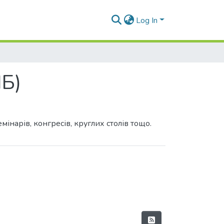
Log In
ПБ)
інарів, конгресів, круглих столів тощо.