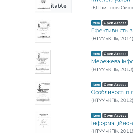
Available
(
КПІ ім. Ігоря Сіко
Item
Open Access
Ефективність 
(
НТУУ «КПІ»
,
2014
Item
Open Access
Мережева інфо
(
НТУУ «КПІ»
,
2013
Item
Open Access
Особливості пі
(
НТУУ «КПІ»
,
2012
Item
Open Access
Інформаційно-а
(
НТУУ «КПІ»
,
2011