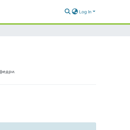
Log In
афедри.