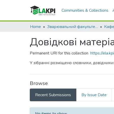
Communities & Collections
Home
Зварювальний факультет (ЗФ)
Довідкові матері
Permanent URI for this collection
https://ela.
У зібранні розміщено словники, довідники
Browse
Recent Submissions
By Issue Date
Recent Submissions
No items to show