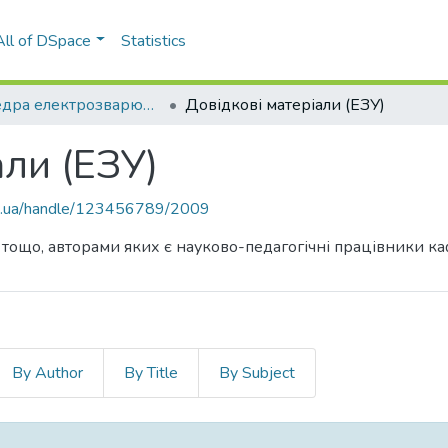
All of DSpace
Statistics
Кафедра електрозварювальних установок (ЕЗУ)
Довідкові матеріали (ЕЗУ)
али (ЕЗУ)
kpi.ua/handle/123456789/2009
 тощо, авторами яких є науково-педагогічні працівники к
By Author
By Title
By Subject