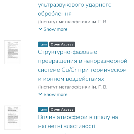
ультразвукового ударного
оброблення
(
Інститут металофізики ім. Г. В.
Курдюмова НАН України
,
2018
)
Show more
Могилко, Владислав Віталійович
;
Бурмак, Андрій Петрович
;
Ворон,
Item
Open Access
Михайло Михайлович
;
Владимирський,
Структурно-фазовые
Ігор Анатолійович
;
Сидоренко, Сергій
превращения в наноразмерной
Іванович
;
Волошко, Світлана
системе Cu/Cr при термическом
Михайлівна
;
Мордюк, Богдан
и ионном воздействиях
Миколайович
(
Інститут металофізики ім. Г. В.
Курдюмова НАН України
,
2019
)
Show more
Круглов, Иван Александрович
;
Котенко,
Игорь Евгеньевич
;
Грищенко,
Item
Open Access
Виктория Андреевна
;
Сидоренко,
Вплив атмосфери відпалу на
Сергей Иванович
;
Волошко, Светлана
магнетні властивості
Михайловна