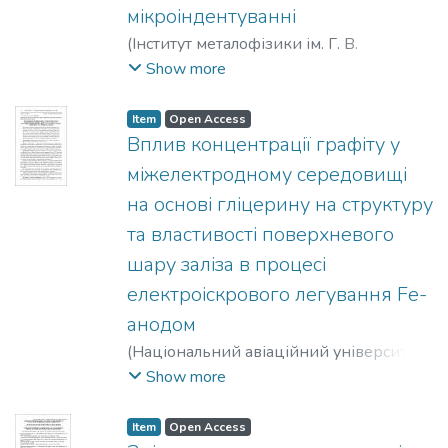
мікроіндентуванні
(
Інститут металофізики ім. Г. В.
Курдюмова НАН України
,
2019
)
Show more
Васильєв, Михайло Олексійович
;
Загорулько, Ірина Вікторівна
;
Волошко,
Item
Open Access
Світлана Михайлівна
Вплив концентрації графіту у
міжелектродному середовищі
на основі гліцерину на структуру
та властивості поверхневого
шару заліза в процесі
електроіскрового легування Fe-
анодом
(
Національний авіаційний університет
,
2019
)
Лобачова, Галина Геннадіївна
;
Show more
Іващенко, Євген Вадимович
Item
Open Access