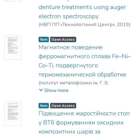
denture treatments using auger
electron spectroscopy
(
НВП ПП «Технологічний Центр»
,
2019
)
Vasylyev, M. A.
;
Voloshko, S. M.
;
Gurin, P.
Item
Open Access
Магнитное поведение
ферромагнитного сплава Fe–Ni–
Co–Ti, подвергнутого
термомеханической обработке
(
Інститут металофізики ім. Г. В.
Курдюмова НАН України
,
2018
)
Show more
Титенко, Анатолий Николаевич
;
Перекос, Анатолий Емельянович
;
Item
Open Access
Демченко, Леся Дмитриевна
;
Бабанлы,
Підвищення жаростійкости стоп
Мустафа Баба оглы
;
Низамеєв, М. С.
;
у ВТ6 формуванням оксидних
Гусейнов, С. С.
композитних шарів за