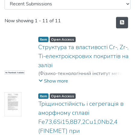
Recent Submissions
Now showing
1 - 11 of 11
Item
Open Access
Структура та властивості Cr-, Zr-,
Ti-електроіскрових покриттів на
залізі
(
Фізико-технологічний інститут металів
No Thumbnail Available
та сплавів
,
2019
)
Лобачова, Галина
Show more
Геннадіївна
;
Іващенко, Євген
Вадимович
Item
Open Access
Тріщиностійкість і сегрегація в
аморфному сплаві
Fе73,6Si15,8B7,2Cu1,0Nb2,4
(FINEMET) при