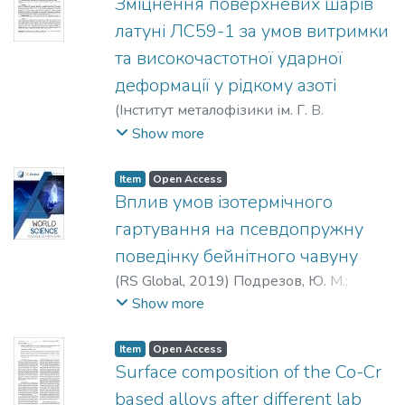
Зміцнення поверхневих шарів
латуні ЛС59-1 за умов витримки
та високочастотної ударної
деформації у рідкому азоті
(
Інститут металофізики ім. Г. В.
Курдюмова НАН України
,
2019
)
Show more
Васильєв, Михайло Олексійович
;
Мордюк, Богдан Миколайович
;
Item
Open Access
Сидоренко, Сергій Іванович
;
Волошко,
Вплив умов ізотермічного
Світлана Михайлівна
;
Бурмак, Андрій
гартування на псевдопружну
Петрович
;
Пефті, Дмитро
поведінку бейнітного чавуну
Володимирович
(
RS Global
,
2019
)
Подрезов, Ю. М.
;
Романко, П. М.
;
Холявко, В. В.
;
Марченко,
Show more
Н. М.
Item
Open Access
Surface composition of the Co-Cr
based alloys after different lab