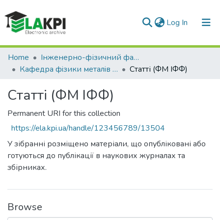
(current)
Log In
Communities & Collections
Home
Інженерно-фізичний факультет (ІФФ)
Кафедра фiзики металiв (ФМ ІФФ)
Статті (ФМ ІФФ)
All of DSpace
Статті (ФМ ІФФ)
Statistics
Permanent URI for this collection
https://ela.kpi.ua/handle/123456789/13504
У зібранні розміщено матеріали, що опубліковані або
готуються до публікації в наукових журналах та
збірниках.
Browse