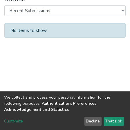
Recent Submissions
No items to show
We collect and process your personal information for the
following purposes:
Authentication, Preferences,
Acknowledgement and Statistics
.
DSpace software
copyright © 2002-2026
LYRASIS
Customize
Decline
That's ok
Cookie settings
Send Feedback