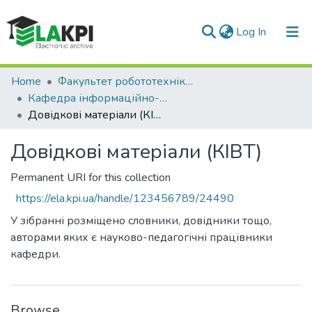
(current)
Log In
Communities & Collections
Home
Факультет робототехніки та приладобудування (ФРП)
Кафедра інформаційно-вимірювальної техніки (КІВТ)
All of DSpace
Довідкові матеріали (КІВТ)
Statistics
Довідкові матеріали (КІВТ)
Permanent URI for this collection
https://ela.kpi.ua/handle/123456789/24490
У зібранні розміщено словники, довідники тощо,
авторами яких є науково-педагогічні працівники
кафедри.
Browse