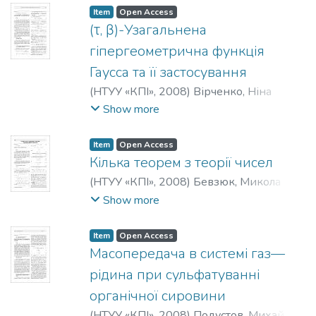
Item
Open Access
(τ, β)-Узагальнена
гіпергеометрична функція
Гаусса та її застосування
(
НТУУ «КПІ»
,
2008
)
Вірченко, Ніна
Опанасівна
;
Рум’янцева, Олена
Show more
Валеріївна
Item
Open Access
Кілька теорем з теорії чисел
(
НТУУ «КПІ»
,
2008
)
Бевзюк, Микола
Семенович
Show more
Item
Open Access
Масопередача в системі газ—
рідина при сульфатуванні
органічної сировини
(
НТУУ «КПІ»
,
2008
)
Подустов, Михайло