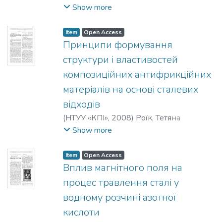
Володимирівна
Show more
Item
Open Access
Принципи формування
структури і властивостей
композиційних антифрикційних
матеріалів на основі сталевих
відходів
(
НТУУ «КПІ»
,
2008
)
Роїк, Тетяна
Анатоліївна
;
Холявко, Валерія
Show more
Вікторівна
;
Зора, Борис Петрович
;
Луференко, Олександр Сергійович
Item
Open Access
Вплив магнітного поля на
процес травлення сталі у
водному розчині азотної
кислоти