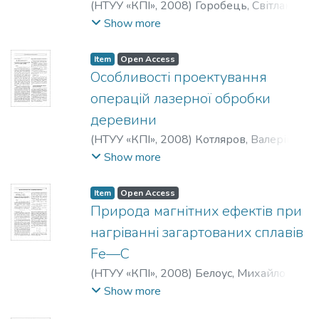
(
НТУУ «КПІ»
,
2008
)
Горобець, Світлана
Василівна
;
Горобець, Оксана Юріївна
;
Show more
Било, Ольга Миколаївна
;
Кузнєцов,
Юрій Олексійович
Item
Open Access
Особливості проектування
операцій лазерної обробки
деревини
(
НТУУ «КПІ»
,
2008
)
Котляров, Валерій
Павлович
;
Аламалходай, Пуря
;
Show more
Ярмоленко, Євген Вікторович
;
Анякін,
Микола Іванович
Item
Open Access
Природа магнітних ефектів при
нагріванні загартованих сплавів
Fe—C
(
НТУУ «КПІ»
,
2008
)
Белоус, Михайло
В'ячеславович
;
Гермаш, Людмила
Show more
Павлівна
;
Долянівська, Ольга