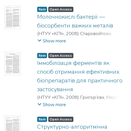
Ірина Володимирівна
;
Черненко,
Людмила Вікторівна
;
Хайнаков, Сергій
Item
Open Access
Андрійович
;
Головіна, Ірина Сергіївна
;
Молочнокислі бактерії —
Гейфман, Ілля Натанович
;
Лисін,
біосорбенти важких металів
Володимир Ігорович
(
НТУУ «КПІ»
,
2008
)
Старовойтова,
Світлана Олександрівна
;
Орябінська,
Show more
Лариса Борисівна
;
Горчаков,
Володимир Юрійович
Item
Open Access
Іммобілізація ферментів як
спосіб отримання ефективних
біопрепаратів для практичного
застосування
(
НТУУ «КПІ»
,
2008
)
Григор’єва, Марина
Анатоліївна
Show more
Item
Open Access
Структурно-алгоритмічна