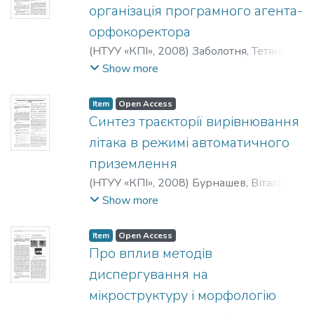
організація програмного агента-
орфокоректора
(
НТУУ «КПІ»
,
2008
)
Заболотня, Тетяна
Миколаївна
;
Михайлюк, Антон
Show more
Юрійович
;
Тарасенко, Володимир
Петрович
Item
Open Access
Синтез траєкторії вирівнювання
літака в режимі автоматичного
приземлення
(
НТУУ «КПІ»
,
2008
)
Бурнашев, Віталій
Віталійович
;
Збруцький, Олександр
Show more
Васильович
Item
Open Access
Про вплив методів
диспергування на
мікроструктуру і морфологію