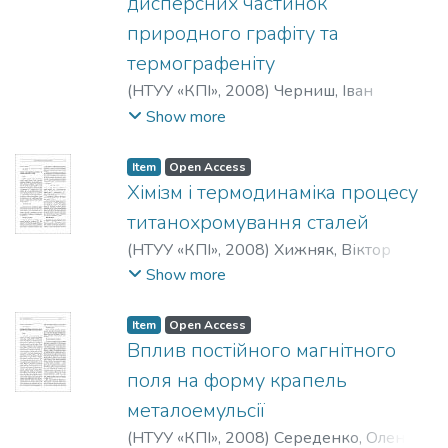
дисперсних частинок
природного графіту та
термографеніту
(
НТУУ «КПІ»
,
2008
)
Черниш, Іван
Григорович
;
Нікітін, Юрій
Show more
Олександрович
;
Черниш, Сергій
Іванович
;
Лобода, Петро Іванович
Item
Open Access
Хімізм і термодинаміка процесу
титанохромування сталей
(
НТУУ «КПІ»
,
2008
)
Хижняк, Віктор
Гаврилович
;
Лоскутова, Тетяна
Show more
Володимирівна
;
Бобіна, Марина
Миколаївна
;
Дегула, Андрій Іванович
Item
Open Access
Вплив постійного магнітного
поля на форму крапель
металоемульсії
(
НТУУ «КПІ»
,
2008
)
Середенко, Олена