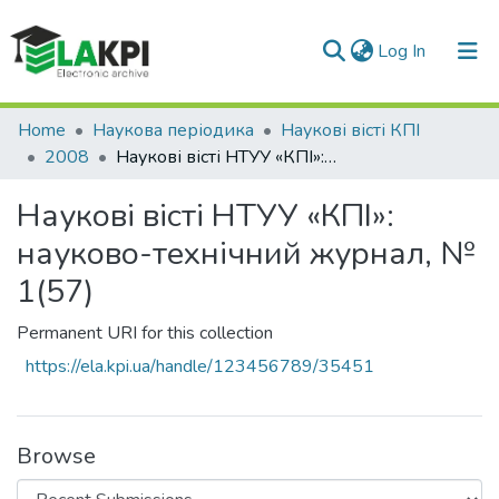
(current)
Log In
Communities & Collections
Home
Наукова періодика
Наукові вісті КПІ
2008
Наукові вісті НТУУ «КПІ»: науково-технічний журнал, № 1(57)
All of DSpace
Наукові вісті НТУУ «КПІ»:
Statistics
науково-технічний журнал, №
1(57)
Permanent URI for this collection
https://ela.kpi.ua/handle/123456789/35451
Browse