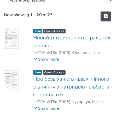
Recent Submissions
Now showing
1 - 20 of 23
Item
Open Access
Новий тип систем інтегральних
рівнянь
(
НТУУ «КПІ»
,
2008
)
Южакова, Ганна
Олексіївна
Show more
Item
Open Access
Про розв'язність квазілінійного
рівняння з матрицею Гільбарга–
Серрина в Rl
(
НТУУ «КПІ»
,
2008
)
Кухарчук, Микола
Макарович
;
Яременко, Микола Іванович
Show more