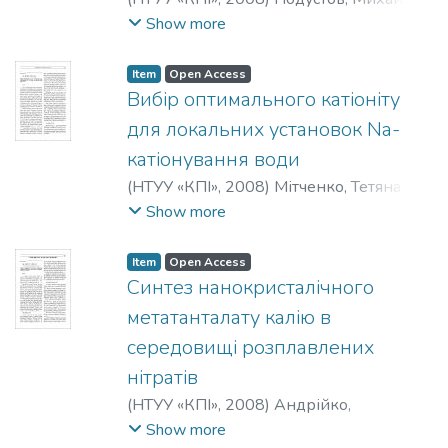
Олексійович
;
Тошинський, Володимир
Show more
Ілліч
;
Жученко, Олексій Анатолійович
;
Петров, Валерій Миколайович
Item
Open Access
Вибір оптимального катіоніту
для локальних установок Na-
катіонування води
(
НТУУ «КПІ»
,
2008
)
Мітченко, Тетяна
Євгенівна
;
Козлов, Павло В'ячеславович
;
Show more
Макарова, Наталія Володимирівна
;
Стендер, Павло Вадимович
Item
Open Access
Синтез нанокристалічного
метатанталату калію в
середовищі розплавлених
нітратів
(
НТУУ «КПІ»
,
2008
)
Андрійко,
Олександр Опанасович
;
Коваленко,
Show more