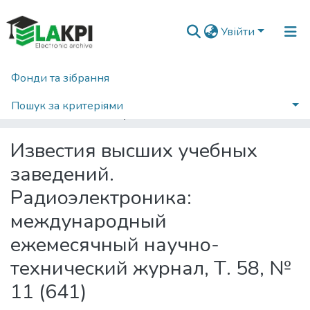
Увійти
Фонди та зібрання
Головна
Наукова періодика
Вісті вищих учбових закладів. Радіоелектроніка
2015
Пошук за критеріями
Известия высших учебных заведений. Радиоэлектроника: международный ежемесячный научно-технический журнал, Т. 58, № 11 (641)
Статистика
Известия высших учебных
заведений.
Радиоэлектроника:
международный
ежемесячный научно-
технический журнал, Т. 58, №
11 (641)