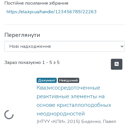
Постійне посилання зібрання
https://ela.kpi.ua/handle/123456789/22263
Переглянути
Нові надходження
Зараз показуємо
1 - 5 з 5
Документ
Невідомий
Квазисосредоточенные
реактивные элементы на
основе кристаллоподобных
неоднородностей
Вантажиться...
(
НТУУ «КПИ»
,
2015
)
Биденко, Павел
Сергеевич
;
Нелин, Евгений Андреевич
;