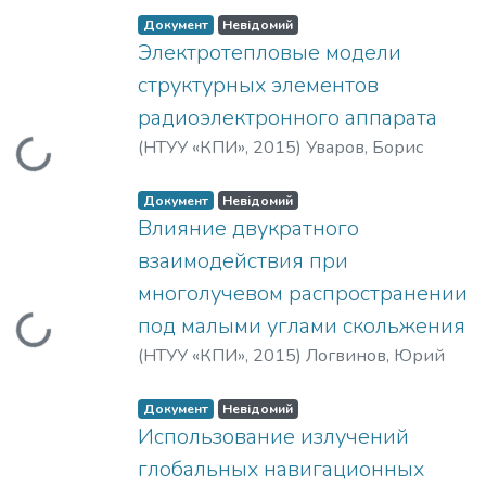
Назарько, Анатолий Иванович
;
Документ
Невідомий
Адаменко, Юлия Федоровна
Электротепловые модели
структурных элементов
радиоэлектронного аппарата
(
НТУУ «КПИ»
,
2015
)
Уваров, Борис
Вантажиться...
Михайлович
;
Зиньковский, Юрий
Францевич
Документ
Невідомий
Влияние двукратного
взаимодействия при
многолучевом распространении
под малыми углами скольжения
Вантажиться...
(
НТУУ «КПИ»
,
2015
)
Логвинов, Юрий
Федорович
;
Разсказовский, Вадим
Борисович
Документ
Невідомий
Использование излучений
глобальных навигационных